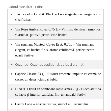
Cadoul este alcătuit din:
Tăviță cadou Gold & Black – Tava elegantă, cu design festiv 
și sofisticat.
Vin Roșu Ambre Royal 0,75 L – Vin roșu demisec, armonios 
și aromat, potrivit pentru cine festive.
Vin spumant Montevi Cuvee Brut, 0,75L – Vin spumant 
elegant, cu buchet fin și aromă echilibrată, perfect pentru 
ocazii festive. 
Cozonac - Cozonac tradițional, pufos și aromat.
Caprice Classic 53 g – Rulouri crocante umplute cu cremă de 
cacao, un desert clasic și iubit.
LINDT LINDOR bomboane lapte Xmas 75g - Ciocolată fină 
cu lapte și interior catifelat, într-un ambalaj festiv.
Candy Cane – Acadea festivă, simbol al Crăciunului.