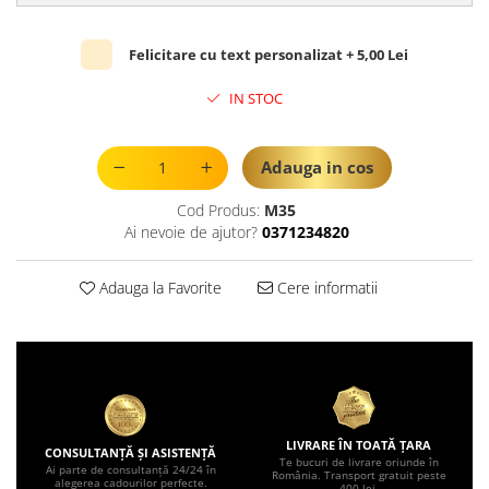
Felicitare cu text personalizat + 5,00 Lei
IN STOC
Adauga in cos
Cod Produs:
M35
Ai nevoie de ajutor?
0371234820
Adauga la Favorite
Cere informatii
LIVRARE ÎN TOATĂ ȚARA
CONSULTANȚĂ ȘI ASISTENȚĂ
Te bucuri de livrare oriunde în
Ai parte de consultanță 24/24 în
România. Transport gratuit peste
alegerea cadourilor perfecte.
400 lei.