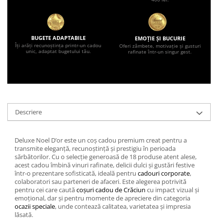
BUGETE ADAPTABILE
EMOȚIE ȘI BUCURIE
Îți arăți recunoștința printr-un cadou
Oferi zâmbete, motivație și gusturi
unic, adaptat bugetului tău.
rafinate într-un singur gest.
Descriere
Deluxe Noel D’or este un coș cadou premium creat pentru a
transmite eleganță, recunoștință și prestigiu în perioada
sărbătorilor. Cu o selecție generoasă de 18 produse atent alese,
acest cadou îmbină vinuri rafinate, delicii dulci și gustări festive
într-o prezentare sofisticată, ideală pentru
cadouri corporate
,
colaboratori sau parteneri de afaceri. Este alegerea potrivită
pentru cei care caută
coșuri cadou de Crăciun
cu impact vizual și
emoțional, dar și pentru momente de apreciere din categoria
ocazii speciale
, unde contează calitatea, varietatea și impresia
lăsată.