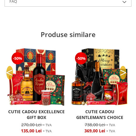
FAQ
Produse similare
-50%
-50%
CUTIE CADOU EXCELLENCE
CUTIE CADOU
GIFT BOX
GENTLEMAN’S CHOICE
270,00 Lei
738,00 Lei
+ TVA
+ TVA
135,00 Lei
369,00 Lei
+ TVA
+ TVA