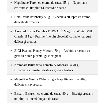
Napolitane Toren cu cremă de cacao 55 g – Napolitane 
crocante cu umplutură intensă de cacao.
Heidi Milk Raspberry 55 g – Ciocolată cu lapte cu aromă 
delicată de zmeură.
Assorted Cocoa Delights PERGALĖ Magic of Winter Milk 
Classic 114 g – Praline fine din ciocolată cu lapte, cu gust 
delicat și cremos.
ZIGI Peanuts Honey Mustard 70 g – Arahide crocante cu 
glazură dulce-picantă, gust original.
Krambals Bruschetta Tomato & Mozzarella 70 g – 
Bruschette aromate, ideale ca gustare festivă.
Magnifico Vanilla Wafer 25 g – Napolitane cu vanilie, 
delicate și savuroase.
Biscuiți Biskrem cu cremă de cacao 80 g – Biscuiți crocanți 
umpluți cu cremă bogată de cacao.