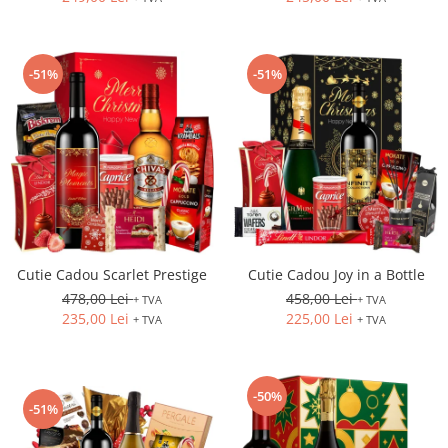
-51%
-51%
Cutie Cadou Scarlet Prestige
Cutie Cadou Joy in a Bottle
478,00 Lei
458,00 Lei
+ TVA
+ TVA
235,00 Lei
225,00 Lei
+ TVA
+ TVA
-50%
-51%