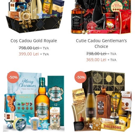
Coș Cadou Gold Royale
Cutie Cadou Gentleman’s
Choice
798,00 Lei
+ TVA
738,00 Lei
399,00 Lei
+ TVA
+ TVA
369,00 Lei
+ TVA
-50%
-50%