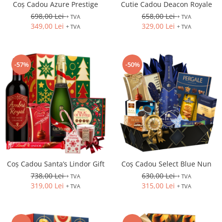
Coș Cadou Azure Prestige
Cutie Cadou Deacon Royale
698,00 Lei
658,00 Lei
+ TVA
+ TVA
349,00 Lei
329,00 Lei
+ TVA
+ TVA
-57%
-50%
Coș Cadou Santa’s Lindor Gift
Coș Cadou Select Blue Nun
738,00 Lei
630,00 Lei
+ TVA
+ TVA
319,00 Lei
315,00 Lei
+ TVA
+ TVA