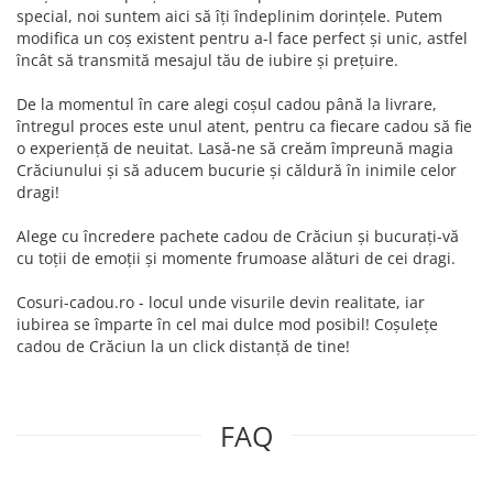
special, noi suntem aici să îți îndeplinim dorințele. Putem
modifica un coș existent pentru a-l face perfect și unic, astfel
încât să transmită mesajul tău de iubire și prețuire.
De la momentul în care alegi coșul cadou până la livrare,
întregul proces este unul atent, pentru ca fiecare cadou să fie
o experiență de neuitat. Lasă-ne să creăm împreună magia
Crăciunului și să aducem bucurie și căldură în inimile celor
dragi!
Alege cu încredere pachete cadou de Crăciun și bucurați-vă
cu toții de emoții și momente frumoase alături de cei dragi.
Cosuri-cadou.ro - locul unde visurile devin realitate, iar
iubirea se împarte în cel mai dulce mod posibil! Coșulețe
cadou de Crăciun la un click distanță de tine!
FAQ