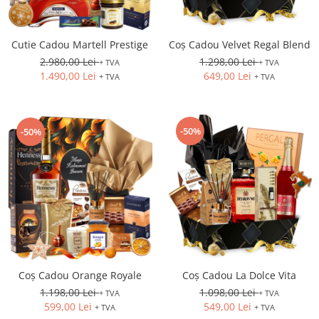
Cutie Cadou Martell Prestige
Coș Cadou Velvet Regal Blend
2.980,00 Lei
1.298,00 Lei
+ TVA
+ TVA
1.490,00 Lei
649,00 Lei
+ TVA
+ TVA
-50%
-50%
Coș Cadou Orange Royale
Coș Cadou La Dolce Vita
1.198,00 Lei
1.098,00 Lei
+ TVA
+ TVA
599,00 Lei
549,00 Lei
+ TVA
+ TVA