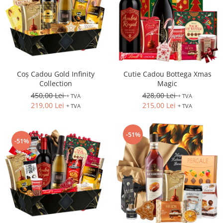
Coș Cadou Gold Infinity
Cutie Cadou Bottega Xmas
Collection
Magic
450,00 Lei
428,00 Lei
+ TVA
+ TVA
219,00 Lei
215,00 Lei
+ TVA
+ TVA
-51%
-51%