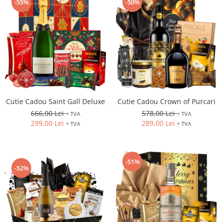
-55%
-50%
Cutie Cadou Saint Gall Deluxe
Cutie Cadou Crown of Purcari
666,00 Lei
578,00 Lei
+ TVA
+ TVA
299,00 Lei
289,00 Lei
+ TVA
+ TVA
-51%
-52%