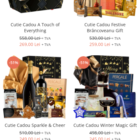
Cutie Cadou A Touch of
Cutie Cadou Festive
Everything
Brâncoveanu Gift
558,00 Lei
530,00 Lei
+ TVA
+ TVA
269,00 Lei
259,00 Lei
+ TVA
+ TVA
-51%
-51%
Cutie Cadou Sparkle & Cheer
Cutie Cadou Winter Magic Gift
510,00 Lei
498,00 Lei
+ TVA
+ TVA
249,00 Lei
245,00 Lei
+ TVA
+ TVA