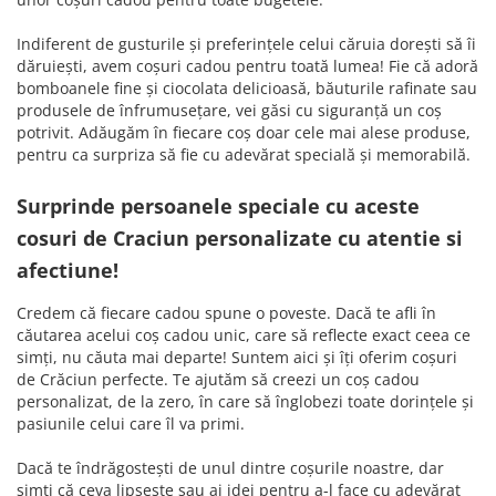
Indiferent de gusturile și preferințele celui căruia dorești să îi
dăruiești, avem coșuri cadou pentru toată lumea! Fie că adoră
bomboanele fine și ciocolata delicioasă, băuturile rafinate sau
produsele de înfrumusețare, vei găsi cu siguranță un coș
potrivit. Adăugăm în fiecare coș doar cele mai alese produse,
pentru ca surpriza să fie cu adevărat specială și memorabilă.
Surprinde persoanele speciale cu aceste
cosuri de Craciun personalizate cu atentie si
afectiune!
Credem că fiecare cadou spune o poveste. Dacă te afli în
căutarea acelui coș cadou unic, care să reflecte exact ceea ce
simți, nu căuta mai departe! Suntem aici și îți oferim coșuri
de Crăciun perfecte. Te ajutăm să creezi un coș cadou
personalizat, de la zero, în care să înglobezi toate dorințele și
pasiunile celui care îl va primi.
Dacă te îndrăgostești de unul dintre coșurile noastre, dar
simți că ceva lipsește sau ai idei pentru a-l face cu adevărat