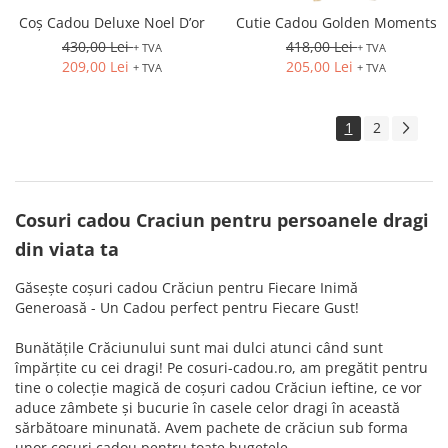
Coș Cadou Deluxe Noel D’or
Cutie Cadou Golden Moments
430,00 Lei
418,00 Lei
+ TVA
+ TVA
209,00 Lei
205,00 Lei
+ TVA
+ TVA
1
2
Cosuri cadou Craciun pentru persoanele dragi
din viata ta
Găsește coșuri cadou Crăciun pentru Fiecare Inimă
Generoasă - Un Cadou perfect pentru Fiecare Gust!
Bunătățile Crăciunului sunt mai dulci atunci când sunt
împărțite cu cei dragi! Pe cosuri-cadou.ro, am pregătit pentru
tine o colecție magică de coșuri cadou Crăciun ieftine, ce vor
aduce zâmbete și bucurie în casele celor dragi în această
sărbătoare minunată. Avem pachete de crăciun sub forma
unor coșuri cadou pentru toate bugetele.