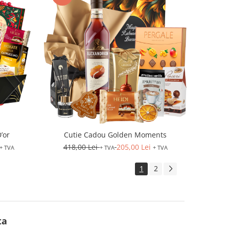
’or
Cutie Cadou Golden Moments
418,00 Lei
205,00 Lei
+ TVA
+ TVA
+ TVA
1
2
ta