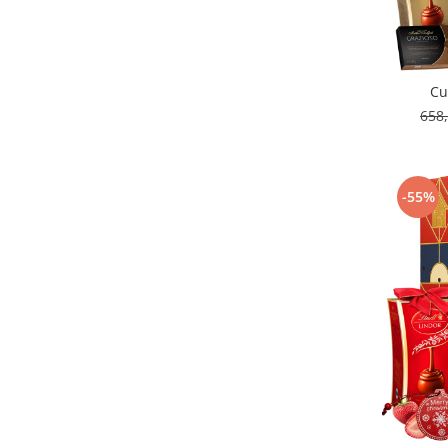
Cu
658
-55%