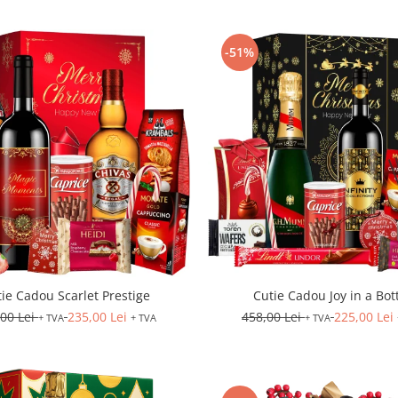
-51%
ie Cadou Scarlet Prestige
Cutie Cadou Joy in a Bot
,00 Lei
235,00 Lei
458,00 Lei
225,00 Lei
+ TVA
+ TVA
+ TVA