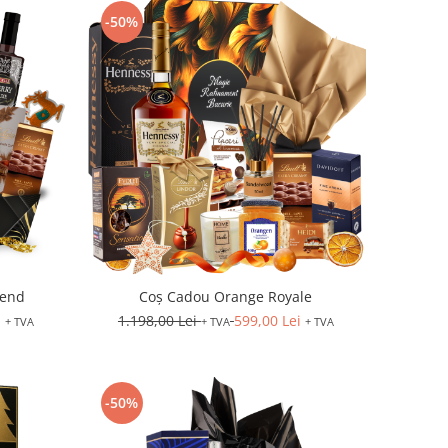
-50%
lend
Coș Cadou Orange Royale
i
1.198,00 Lei
599,00 Lei
+ TVA
+ TVA
+ TVA
-50%