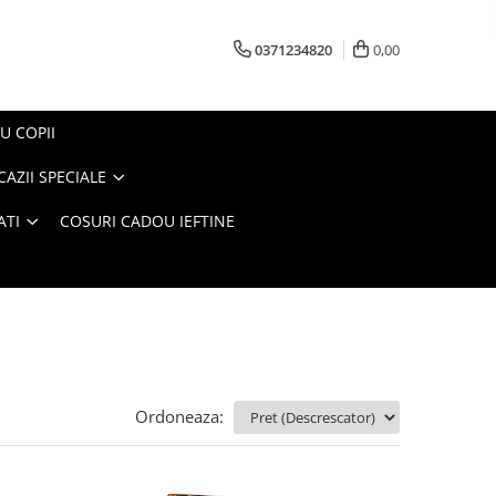
0371234820
0,00
U COPII
AZII SPECIALE
ATI
COSURI CADOU IEFTINE
Ordoneaza: