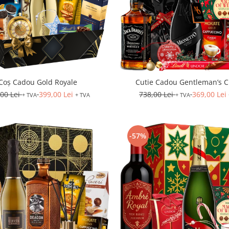
Coș Cadou Gold Royale
Cutie Cadou Gentleman’s C
,00 Lei
399,00 Lei
738,00 Lei
369,00 Lei
+ TVA
+ TVA
+ TVA
-57%