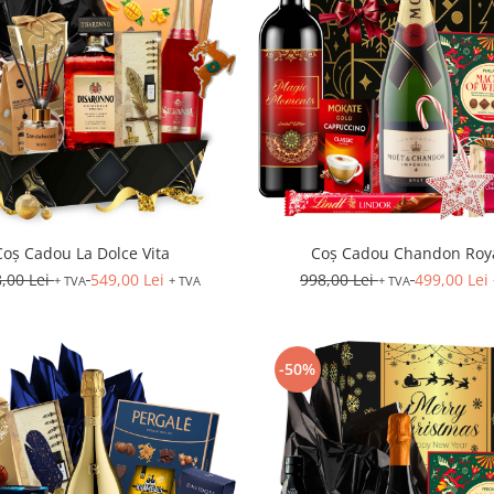
Coș Cadou La Dolce Vita
Coș Cadou Chandon Roy
8,00 Lei
549,00 Lei
998,00 Lei
499,00 Lei
+ TVA
+ TVA
+ TVA
-50%