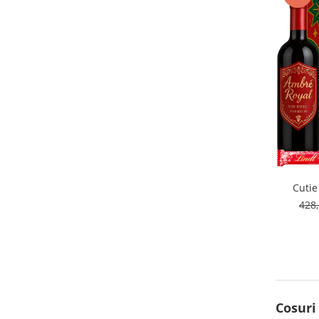
Cuti
428
Cosuri