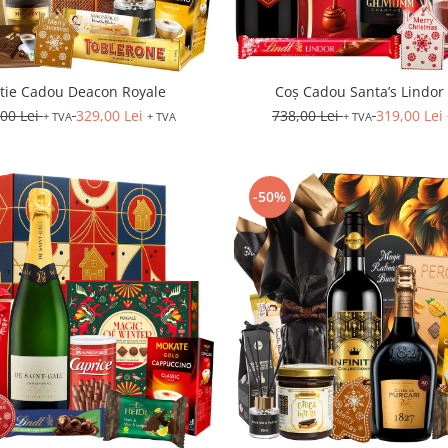
tie Cadou Deacon Royale
Coș Cadou Santa’s Lindor 
,00 Lei
329,00 Lei
738,00 Lei
319,00 Lei
+ TVA
+ TVA
+ TVA
-50%