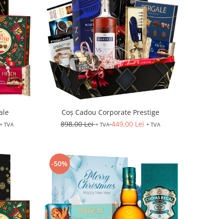
ale
Coș Cadou Corporate Prestige
898,00 Lei
449,00 Lei
+ TVA
+ TVA
+ TVA
-50%