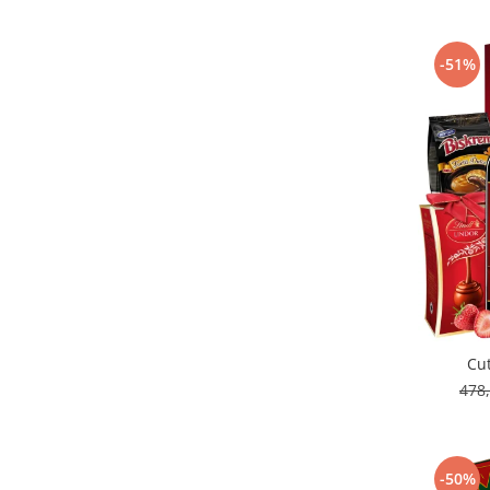
-51%
Cut
478
-50%