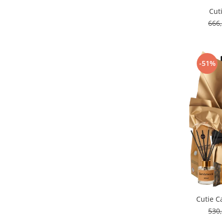
Cut
666
-51%
Cutie C
530