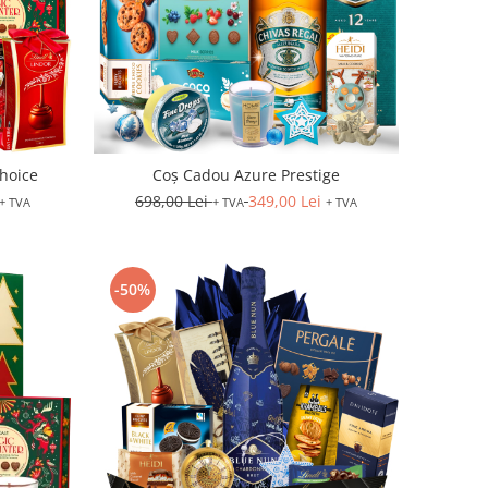
hoice
Coș Cadou Azure Prestige
698,00 Lei
349,00 Lei
+ TVA
+ TVA
+ TVA
-50%