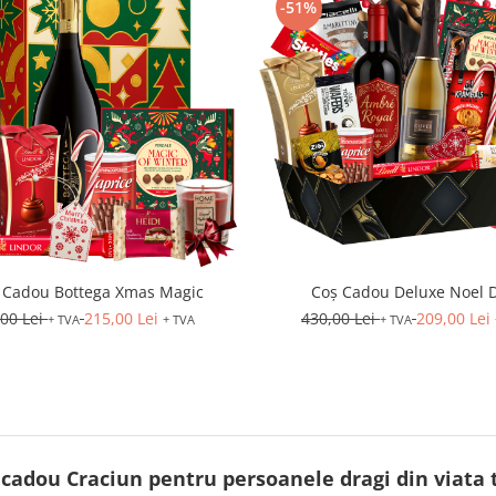
-51%
e Cadou Bottega Xmas Magic
Coș Cadou Deluxe Noel D
,00 Lei
215,00 Lei
430,00 Lei
209,00 Lei
+ TVA
+ TVA
+ TVA
 cadou Craciun pentru persoanele dragi din viata 