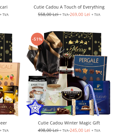
cari
Cutie Cadou A Touch of Everything
558,00 Lei
269,00 Lei
+ TVA
+ TVA
+ TVA
-51%
heer
Cutie Cadou Winter Magic Gift
498,00 Lei
245,00 Lei
+ TVA
+ TVA
+ TVA