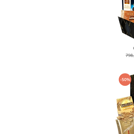
798
-50%