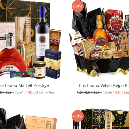
-50%
ie Cadou Martell Prestige
Coș Cadou Velvet Regal B
,00 Lei
1.490,00 Lei
1.298,00 Lei
649,00 Le
+ TVA
+ TVA
+ TVA
-50%