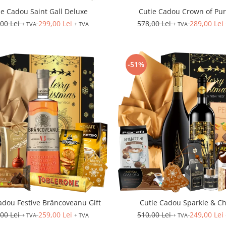
ie Cadou Saint Gall Deluxe
Cutie Cadou Crown of Pur
,00 Lei
299,00 Lei
578,00 Lei
289,00 Lei
+ TVA
+ TVA
+ TVA
-51%
adou Festive Brâncoveanu Gift
Cutie Cadou Sparkle & C
,00 Lei
259,00 Lei
510,00 Lei
249,00 Lei
+ TVA
+ TVA
+ TVA