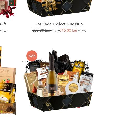
Gift
Coș Cadou Select Blue Nun
630,00 Lei
315,00 Lei
+ TVA
+ TVA
+ TVA
-52%