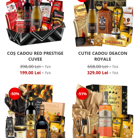
COȘ CADOU RED PRESTIGE
CUTIE CADOU DEACON
CUVEE
ROYALE
398,00 Lei
658,00 Lei
+ TVA
+ TVA
199,00 Lei
329,00 Lei
+ TVA
+ TVA
-50%
-51%