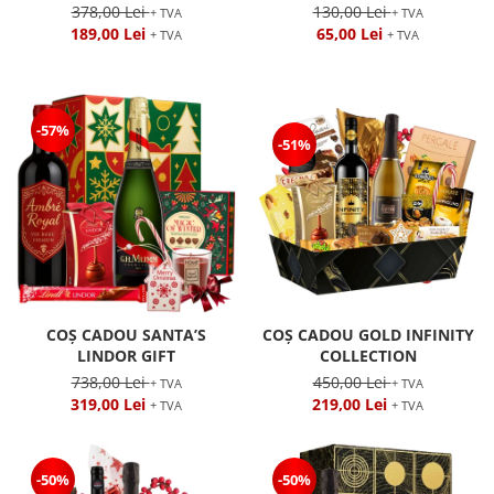
378,00 Lei
130,00 Lei
+ TVA
+ TVA
189,00 Lei
65,00 Lei
+ TVA
+ TVA
-57%
-51%
COȘ CADOU SANTA’S
COȘ CADOU GOLD INFINITY
LINDOR GIFT
COLLECTION
738,00 Lei
450,00 Lei
+ TVA
+ TVA
319,00 Lei
219,00 Lei
+ TVA
+ TVA
-50%
-50%