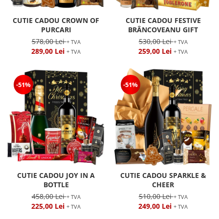
CUTIE CADOU CROWN OF
CUTIE CADOU FESTIVE
PURCARI
BRÂNCOVEANU GIFT
578,00 Lei
530,00 Lei
+ TVA
+ TVA
289,00 Lei
259,00 Lei
+ TVA
+ TVA
-51%
-51%
CUTIE CADOU JOY IN A
CUTIE CADOU SPARKLE &
BOTTLE
CHEER
458,00 Lei
510,00 Lei
+ TVA
+ TVA
225,00 Lei
249,00 Lei
+ TVA
+ TVA