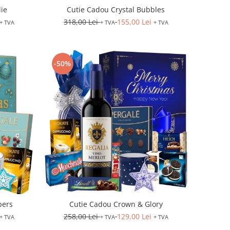
lie
Cutie Cadou Crystal Bubbles
318,00 Lei
155,00 Lei
+ TVA
+ TVA
+ TVA
-50%
pers
Cutie Cadou Crown & Glory
258,00 Lei
129,00 Lei
+ TVA
+ TVA
+ TVA