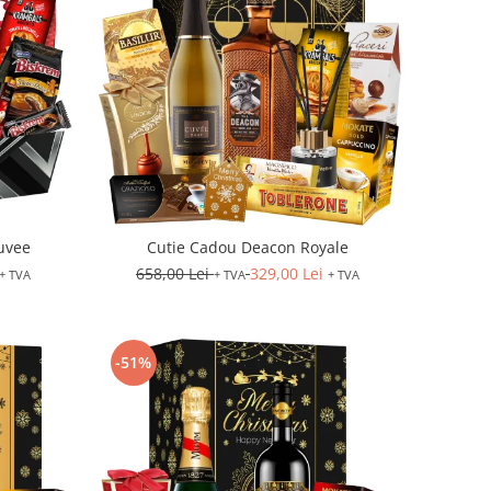
uvee
Cutie Cadou Deacon Royale
658,00 Lei
329,00 Lei
+ TVA
+ TVA
+ TVA
-51%