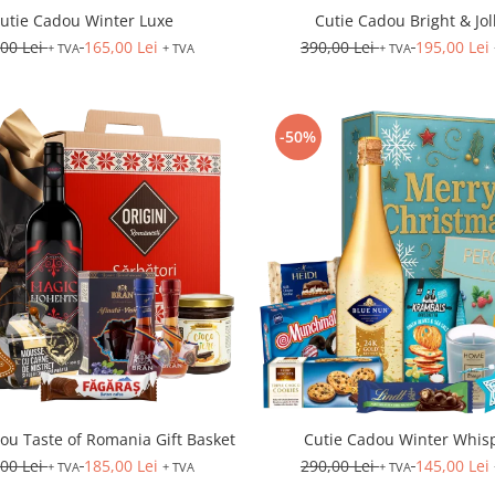
utie Cadou Winter Luxe
Cutie Cadou Bright & Jol
,00 Lei
165,00 Lei
390,00 Lei
195,00 Lei
+ TVA
+ TVA
+ TVA
-50%
ou Taste of Romania Gift Basket
Cutie Cadou Winter Whis
,00 Lei
185,00 Lei
290,00 Lei
145,00 Lei
+ TVA
+ TVA
+ TVA