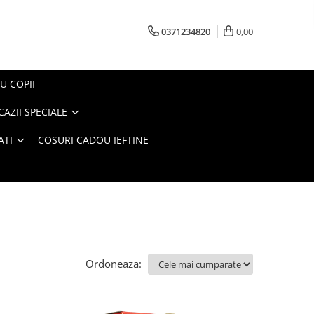
0371234820
0,00
U COPII
AZII SPECIALE
ATI
COSURI CADOU IEFTINE
Ordoneaza: