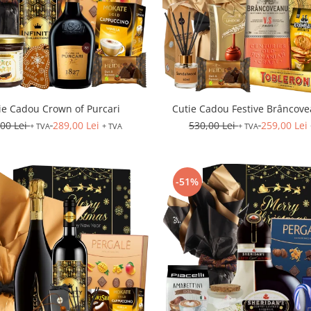
ie Cadou Crown of Purcari
Cutie Cadou Festive Brâncove
,00 Lei
289,00 Lei
530,00 Lei
259,00 Lei
+ TVA
+ TVA
+ TVA
-51%