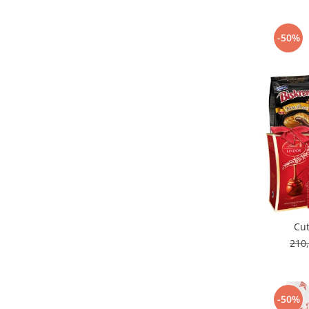
-50%
Cut
210
-50%