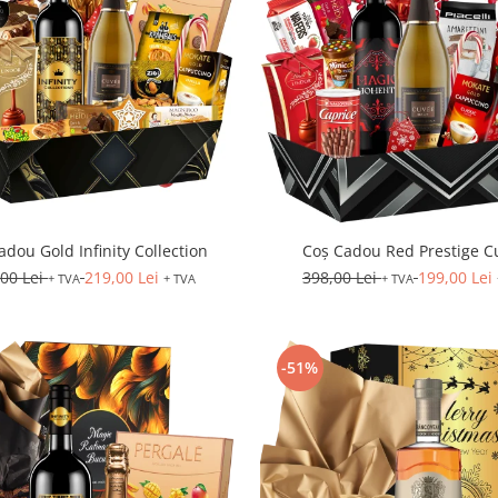
adou Gold Infinity Collection
Coș Cadou Red Prestige C
,00 Lei
219,00 Lei
398,00 Lei
199,00 Lei
+ TVA
+ TVA
+ TVA
-51%