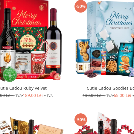
-50%
utie Cadou Ruby Velvet
Cutie Cadou Goodies B
,00 Lei
189,00 Lei
130,00 Lei
65,00 Lei
+ TVA
+ TVA
+ TVA
-50%