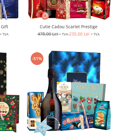
Gift
Cutie Cadou Scarlet Prestige
478,00 Lei
235,00 Lei
+ TVA
+ TVA
+ TVA
-51%