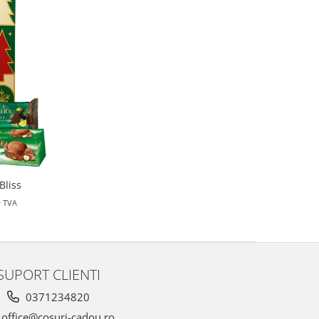
Bliss
+ TVA
SUPORT CLIENTI
0371234820
office@cosuri-cadou.ro