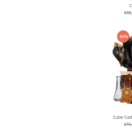
C
338
-50%
Cutie Cad
370