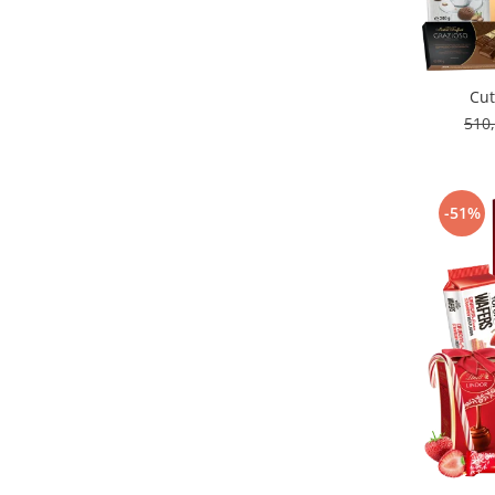
Cut
510
-51%