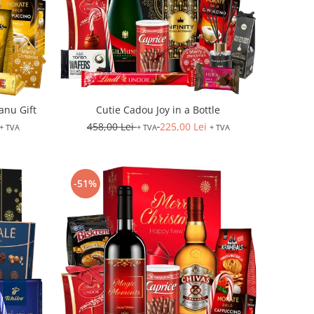
anu Gift
Cutie Cadou Joy in a Bottle
458,00 Lei
225,00 Lei
+ TVA
+ TVA
+ TVA
-51%