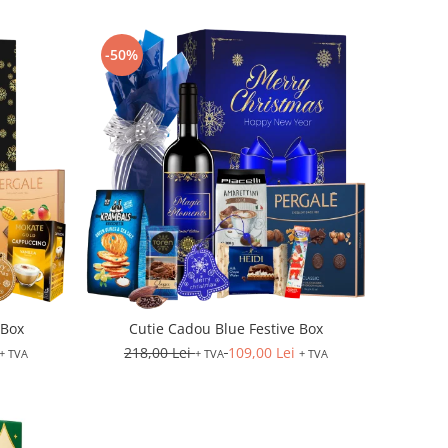
-50%
 Box
Cutie Cadou Blue Festive Box
218,00 Lei
109,00 Lei
+ TVA
+ TVA
+ TVA