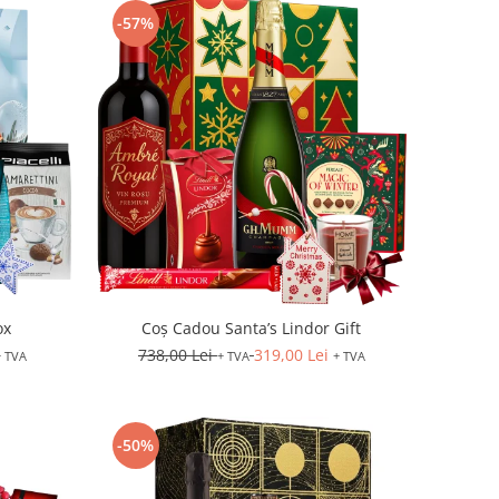
-57%
ox
Coș Cadou Santa’s Lindor Gift
738,00 Lei
319,00 Lei
+ TVA
+ TVA
+ TVA
-50%