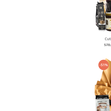
Cut
578
-51%