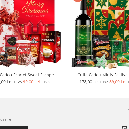
 Cadou Scarlet Sweet Escape
Cutie Cadou Minty Festive 
,00 Lei
99,00 Lei
178,00 Lei
89,00 Lei
+ TVA
+ TVA
+ TVA
noastre