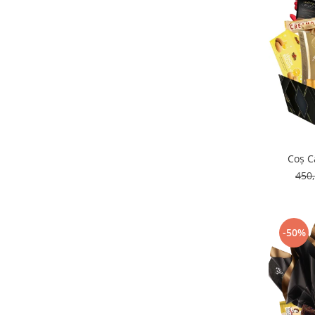
Coș C
450
-50%