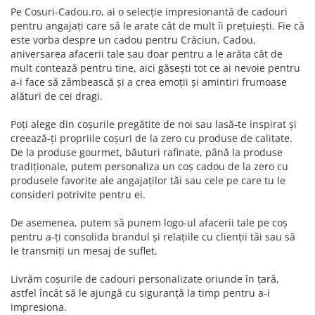
Pe Cosuri-Cadou.ro, ai o selecție impresionantă de cadouri
pentru angajați care să le arate cât de mult îi prețuiești. Fie că
este vorba despre un cadou pentru Crăciun, Cadou,
aniversarea afacerii tale sau doar pentru a le arăta cât de
mult contează pentru tine, aici găsești tot ce ai nevoie pentru
a-i face să zâmbească și a crea emoții și amintiri frumoase
alături de cei dragi.
Poți alege din coșurile pregătite de noi sau lasă-te inspirat și
creează-ți propriile coșuri de la zero cu produse de calitate.
De la produse gourmet, băuturi rafinate, până la produse
tradiționale, putem personaliza un coș cadou de la zero cu
produsele favorite ale angajaților tăi sau cele pe care tu le
consideri potrivite pentru ei.
De asemenea, putem să punem logo-ul afacerii tale pe coș
pentru a-ți consolida brandul și relațiile cu clienții tăi sau să
le transmiți un mesaj de suflet.
Livrăm coșurile de cadouri personalizate oriunde în țară,
astfel încât să le ajungă cu siguranță la timp pentru a-i
impresiona.