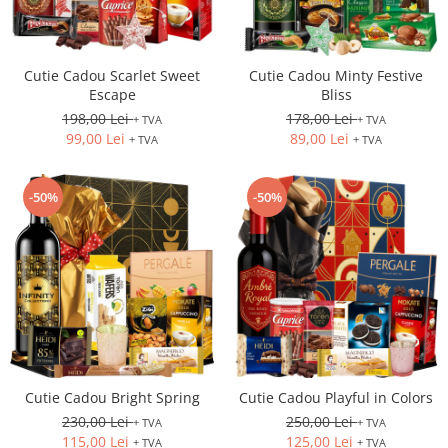
Cutie Cadou Scarlet Sweet
Cutie Cadou Minty Festive
Escape
Bliss
198,00 Lei
178,00 Lei
+ TVA
+ TVA
99,00 Lei
89,00 Lei
+ TVA
+ TVA
-50%
-50%
Cutie Cadou Bright Spring
Cutie Cadou Playful in Colors
230,00 Lei
250,00 Lei
+ TVA
+ TVA
115,00 Lei
125,00 Lei
+ TVA
+ TVA