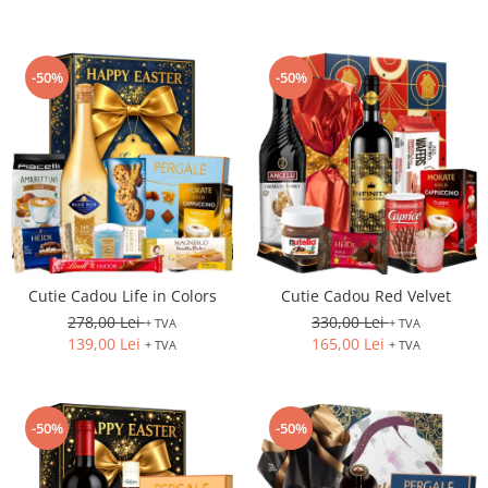
-50%
-50%
Cutie Cadou Life in Colors
Cutie Cadou Red Velvet
278,00 Lei
330,00 Lei
+ TVA
+ TVA
139,00 Lei
165,00 Lei
+ TVA
+ TVA
-50%
-50%