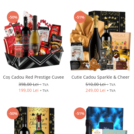
-50%
-51%
Coș Cadou Red Prestige Cuvee
Cutie Cadou Sparkle & Cheer
398,00 Lei
510,00 Lei
+ TVA
+ TVA
199,00 Lei
249,00 Lei
+ TVA
+ TVA
-50%
-51%