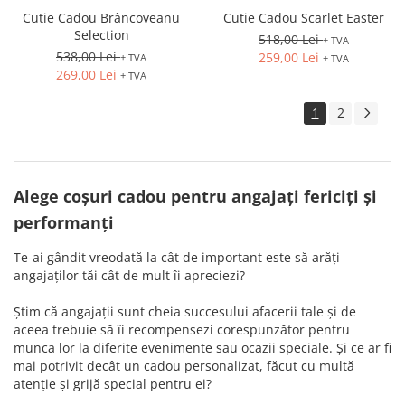
Cutie Cadou Brâncoveanu
Cutie Cadou Scarlet Easter
Selection
518,00 Lei
+ TVA
538,00 Lei
259,00 Lei
+ TVA
+ TVA
269,00 Lei
+ TVA
1
2
Alege coșuri cadou pentru angajați fericiți și
performanți
Te-ai gândit vreodată la cât de important este să arăți
angajaților tăi cât de mult îi apreciezi?
Știm că angajații sunt cheia succesului afacerii tale și de
aceea trebuie să îi recompensezi corespunzător pentru
munca lor la diferite evenimente sau ocazii speciale. Și ce ar fi
mai potrivit decât un cadou personalizat, făcut cu multă
atenție și grijă special pentru ei?