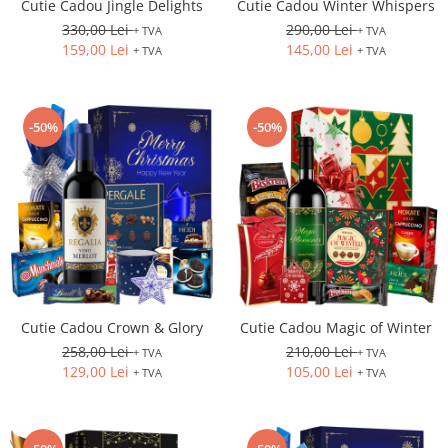
Cutie Cadou Jingle Delights
Cutie Cadou Winter Whispers
330,00 Lei
290,00 Lei
+ TVA
+ TVA
159,00 Lei
145,00 Lei
+ TVA
+ TVA
-50%
-50%
Cutie Cadou Crown & Glory
Cutie Cadou Magic of Winter
258,00 Lei
210,00 Lei
+ TVA
+ TVA
129,00 Lei
105,00 Lei
+ TVA
+ TVA