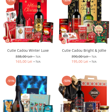
-51%
-50%
Cutie Cadou Winter Luxe
Cutie Cadou Bright & Jollie
338,00 Lei
390,00 Lei
+ TVA
+ TVA
165,00 Lei
195,00 Lei
+ TVA
+ TVA
-51%
-50%