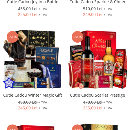
Cutie Cadou Joy in a Bottle
Cutie Cadou Sparkle & Cheer
458,00 Lei
510,00 Lei
+ TVA
+ TVA
225,00 Lei
249,00 Lei
+ TVA
+ TVA
-51%
-51%
Cutie Cadou Winter Magic Gift
Cutie Cadou Scarlet Prestige
498,00 Lei
478,00 Lei
+ TVA
+ TVA
245,00 Lei
235,00 Lei
+ TVA
+ TVA