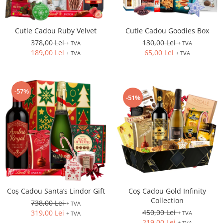
Cutie Cadou Ruby Velvet
Cutie Cadou Goodies Box
378,00 Lei
130,00 Lei
+ TVA
+ TVA
189,00 Lei
65,00 Lei
+ TVA
+ TVA
-57%
-51%
Coș Cadou Santa’s Lindor Gift
Coș Cadou Gold Infinity
Collection
738,00 Lei
+ TVA
450,00 Lei
319,00 Lei
+ TVA
+ TVA
219,00 Lei
+ TVA