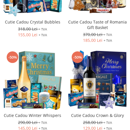
Cutie Cadou Crystal Bubbles
Cutie Cadou Taste of Romania
Gift Basket
318,00 Lei
+ TVA
370,00 Lei
155,00 Lei
+ TVA
+ TVA
185,00 Lei
+ TVA
-50%
-50%
Cutie Cadou Winter Whispers
Cutie Cadou Crown & Glory
290,00 Lei
258,00 Lei
+ TVA
+ TVA
145,00 Lei
129,00 Lei
+ TVA
+ TVA