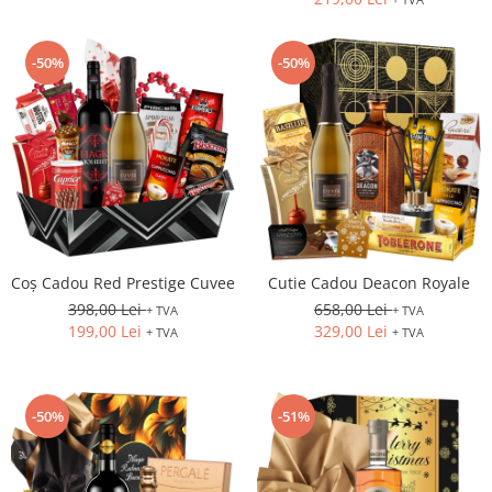
-50%
-50%
Coș Cadou Red Prestige Cuvee
Cutie Cadou Deacon Royale
398,00 Lei
658,00 Lei
+ TVA
+ TVA
199,00 Lei
329,00 Lei
+ TVA
+ TVA
-50%
-51%