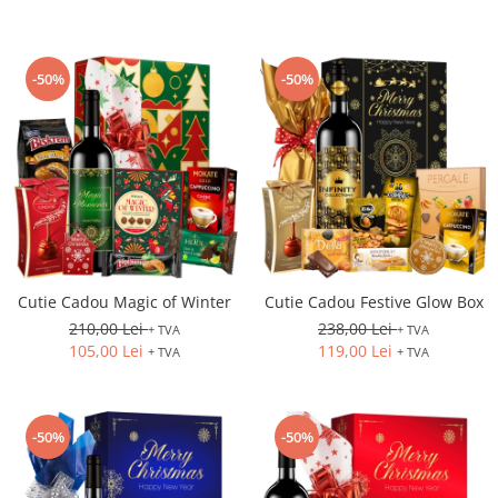
-50%
-50%
Cutie Cadou Magic of Winter
Cutie Cadou Festive Glow Box
210,00 Lei
238,00 Lei
+ TVA
+ TVA
105,00 Lei
119,00 Lei
+ TVA
+ TVA
-50%
-50%