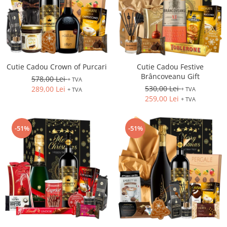
Cutie Cadou Crown of Purcari
Cutie Cadou Festive
Brâncoveanu Gift
578,00 Lei
+ TVA
530,00 Lei
289,00 Lei
+ TVA
+ TVA
259,00 Lei
+ TVA
-51%
-51%