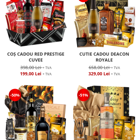
COȘ CADOU RED PRESTIGE
CUTIE CADOU DEACON
CUVEE
ROYALE
398,00 Lei
658,00 Lei
+ TVA
+ TVA
199,00 Lei
329,00 Lei
+ TVA
+ TVA
-50%
-51%