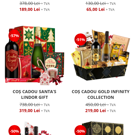
378,00 Lei
130,00 Lei
+ TVA
+ TVA
189,00 Lei
65,00 Lei
+ TVA
+ TVA
-57%
-51%
COȘ CADOU SANTA’S
COȘ CADOU GOLD INFINITY
LINDOR GIFT
COLLECTION
738,00 Lei
450,00 Lei
+ TVA
+ TVA
319,00 Lei
219,00 Lei
+ TVA
+ TVA
-50%
-50%