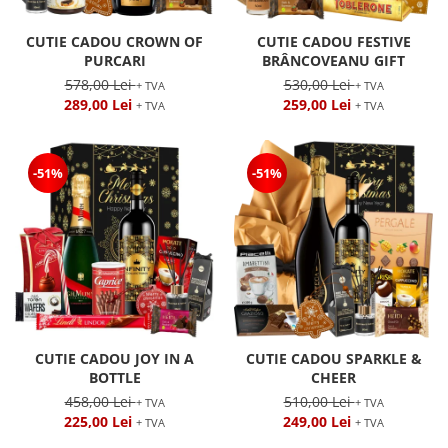
CUTIE CADOU CROWN OF
CUTIE CADOU FESTIVE
PURCARI
BRÂNCOVEANU GIFT
578,00 Lei
530,00 Lei
+ TVA
+ TVA
289,00 Lei
259,00 Lei
+ TVA
+ TVA
-51%
-51%
CUTIE CADOU JOY IN A
CUTIE CADOU SPARKLE &
BOTTLE
CHEER
458,00 Lei
510,00 Lei
+ TVA
+ TVA
225,00 Lei
249,00 Lei
+ TVA
+ TVA