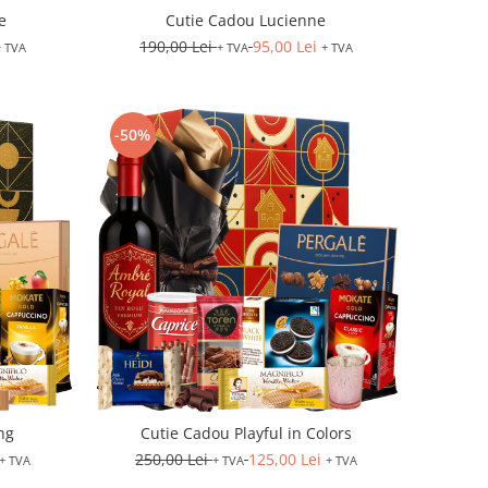
e
Cutie Cadou Lucienne
190,00 Lei
95,00 Lei
+ TVA
+ TVA
+ TVA
-50%
ng
Cutie Cadou Playful in Colors
250,00 Lei
125,00 Lei
+ TVA
+ TVA
+ TVA