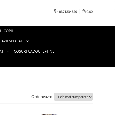
0371234820
0,00
U COPII
AZII SPECIALE
ATI
COSURI CADOU IEFTINE
Ordoneaza: