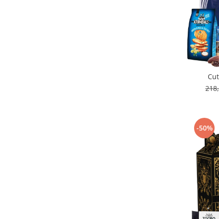
Cut
218
-50%