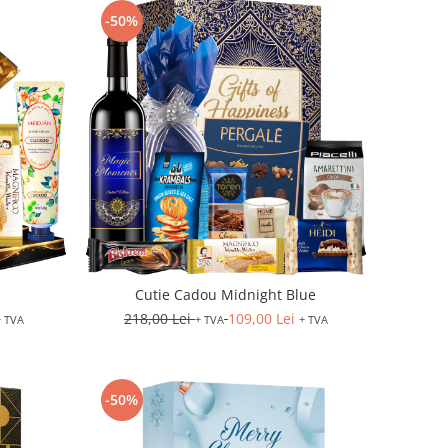
-50%
Cutie Cadou Midnight Blue
218,00 Lei
109,00 Lei
+ TVA
+ TVA
+ TVA
-50%