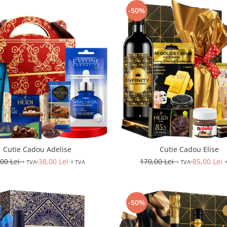
-50%
Cutie Cadou Adelise
Cutie Cadou Elise
,00 Lei
38,00 Lei
170,00 Lei
85,00 Lei
+ TVA
+ TVA
+ TVA
-50%