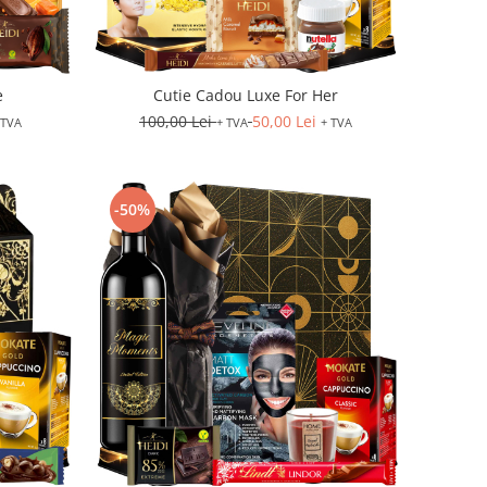
e
Cutie Cadou Luxe For Her
100,00 Lei
50,00 Lei
 TVA
+ TVA
+ TVA
-50%