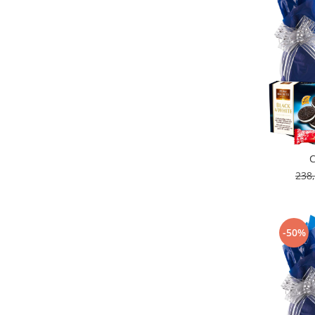
C
238
-50%