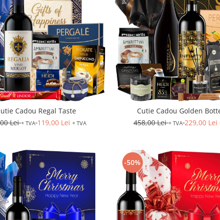
utie Cadou Regal Taste
Cutie Cadou Golden Bott
,00 Lei
119,00 Lei
458,00 Lei
229,00 Lei
+ TVA
+ TVA
+ TVA
-50%