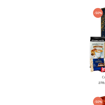
-50%
C
278
-50%