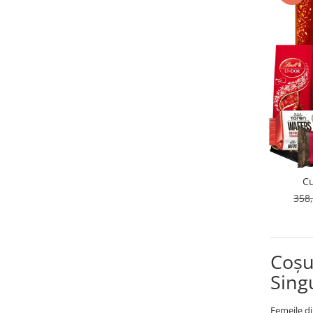
C
358
Coșu
Sing
Femeile di