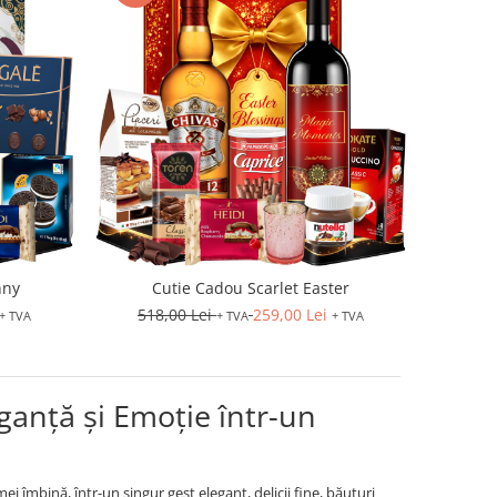
nny
Cutie Cadou Scarlet Easter
518,00 Lei
259,00 Lei
+ TVA
+ TVA
+ TVA
ganță și Emoție într-un
 îmbină, într-un singur gest elegant, delicii fine, băuturi