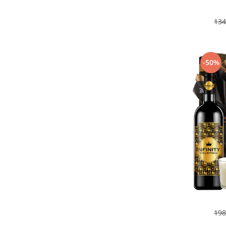
134
-50%
198