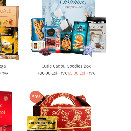
ega
Cutie Cadou Goodies Box
130,00 Lei
65,00 Lei
+ TVA
+ TVA
+ TVA
-50%