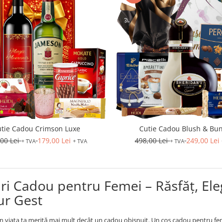
utie Cadou Crimson Luxe
Cutie Cadou Blush & Bu
,00 Lei
179,00 Lei
498,00 Lei
249,00 Lei
+ TVA
+ TVA
+ TVA
ri Cadou pentru Femei – Răsfăț, Ele
ur Gest
n viața ta merită mai mult decât un cadou obișnuit. Un coș cadou pentru femei