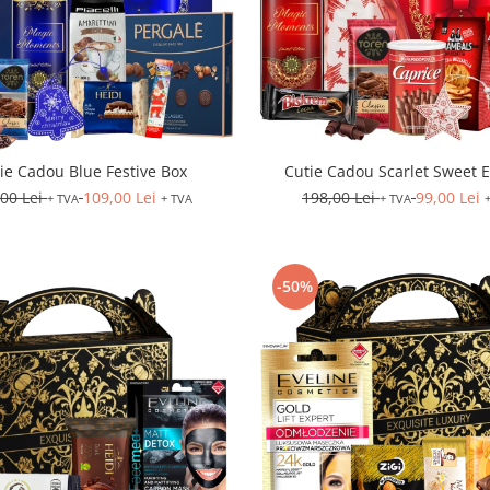
ie Cadou Blue Festive Box
Cutie Cadou Scarlet Sweet 
,00 Lei
109,00 Lei
198,00 Lei
99,00 Lei
+ TVA
+ TVA
+ TVA
-50%