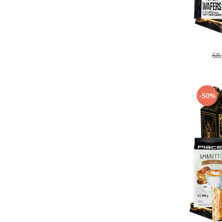
68
-50%