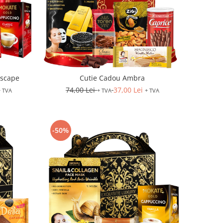
Escape
Cutie Cadou Ambra
74,00 Lei
37,00 Lei
+ TVA
+ TVA
+ TVA
-50%