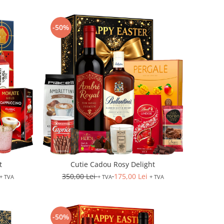
-50%
t
Cutie Cadou Rosy Delight
350,00 Lei
175,00 Lei
+ TVA
+ TVA
+ TVA
-50%