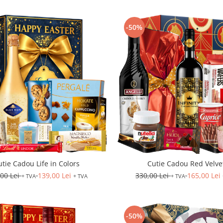
-50%
utie Cadou Life in Colors
Cutie Cadou Red Velve
,00 Lei
139,00 Lei
330,00 Lei
165,00 Lei
+ TVA
+ TVA
+ TVA
-50%