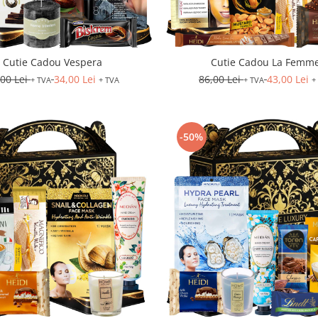
Cutie Cadou Vespera
Cutie Cadou La Femm
,00 Lei
34,00 Lei
86,00 Lei
43,00 Lei
+ TVA
+ TVA
+ TVA
+
-50%