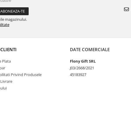
noastre
ile magazinului.
litate
CLIENTI
DATE COMERCIALE
 Plata
Flony Gift SRL
par
J03/2668/2021
litati Privind Produsele
45183927
 Livrare
-ului