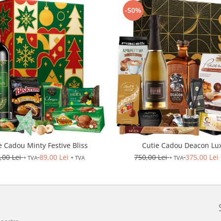
-50%
e Cadou Minty Festive Bliss
Cutie Cadou Deacon Lu
,00 Lei
89,00 Lei
750,00 Lei
375,00 Lei
+ TVA
+ TVA
+ TVA