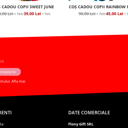
 CADOU COPII SWEET JUNE
COȘ CADOU COPII RAINBOW 
8,00 Lei
39,00 Lei
90,00 Lei
45,00 Lei
+ TVA
+ TVA
+ TVA
+ 
tre
nului. Afla mai
IENTI
DATE COMERCIALE
ta
Flony Gift SRL