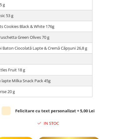
5 g
sic 53 g
its Cookies Black & White 176g
uschetta Green Olives 70 g
i Baton Ciocolată Lapte & Cremă Căpșuni 26,8 g
g
ttles Fruit 18 g
u lapte Milka Snack Pack 45g
rise 20 g
Felicitare cu text personalizat + 5,00 Lei
IN STOC