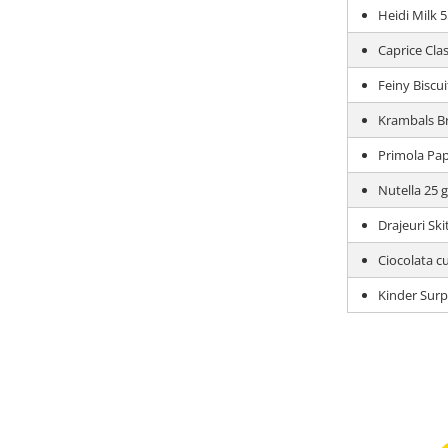
Heidi Milk 5
Caprice Clas
Feiny Biscu
Krambals Br
Primola Pap
Nutella 25 
Drajeuri Ski
Ciocolata c
Kinder Surp