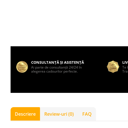
CONSULTANȚĂ ȘI ASISTENȚĂ
LI
Ai parte de consultanță 24/24 în
Te 
alegerea cadourilor perfecte.
Tra
Descriere
Review-uri
(0)
FAQ