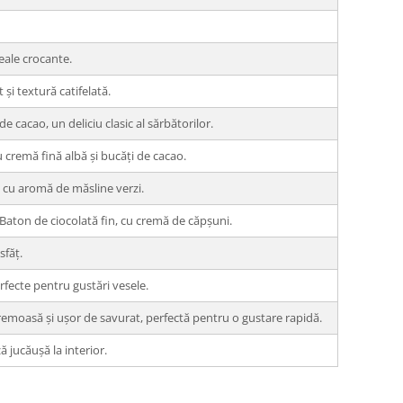
eale crocante.
 și textură catifelată.
 cacao, un deliciu clasic al sărbătorilor.
u cremă fină albă și bucăți de cacao.
 cu aromă de măsline verzi.
Baton de ciocolată fin, cu cremă de căpșuni.
sfăț.
rfecte pentru gustări vesele.
cremoasă și ușor de savurat, perfectă pentru o gustare rapidă.
ă jucăușă la interior.