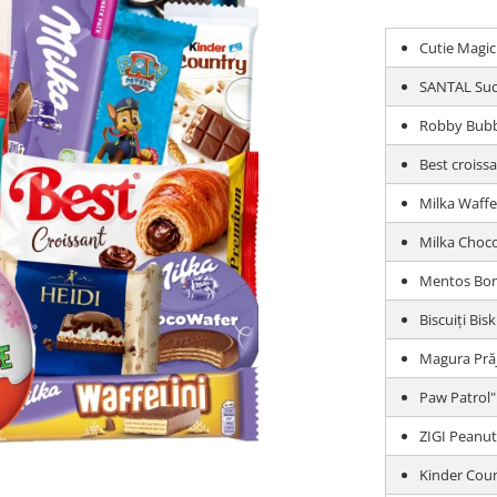
Cutie Magi
SANTAL Suc 
Robby Bubb
Best croiss
Milka Waffel
Milka Choco
Mentos Bom
Biscuiți Bi
Magura Prăj
Paw Patrol"
ZIGI Peanut
Kinder Coun