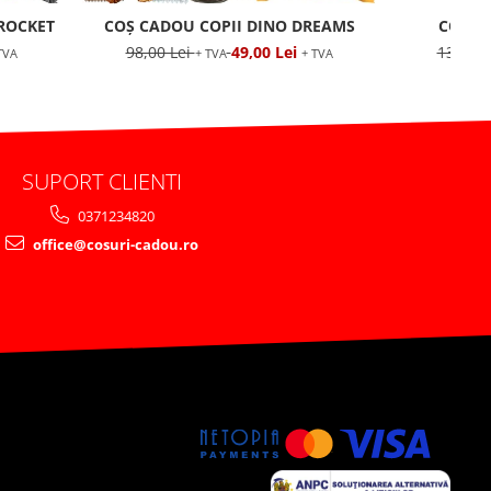
ROCKET
COȘ CADOU COPII DINO DREAMS
COȘ C
98,00 Lei
49,00 Lei
130,00
TVA
+ TVA
+ TVA
SUPORT CLIENTI
0371234820
office@cosuri-cadou.ro