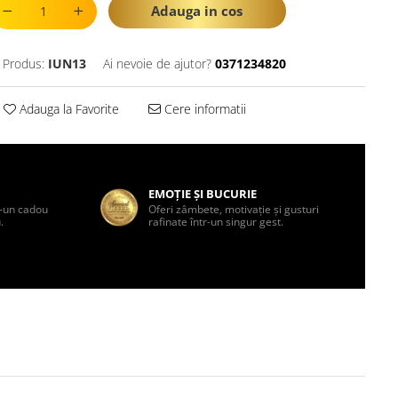
Adauga in cos
 Produs:
IUN13
Ai nevoie de ajutor?
0371234820
Adauga la Favorite
Cere informatii
EMOȚIE ȘI BUCURIE
tr-un cadou
Oferi zâmbete, motivație și gusturi
.
rafinate într-un singur gest.