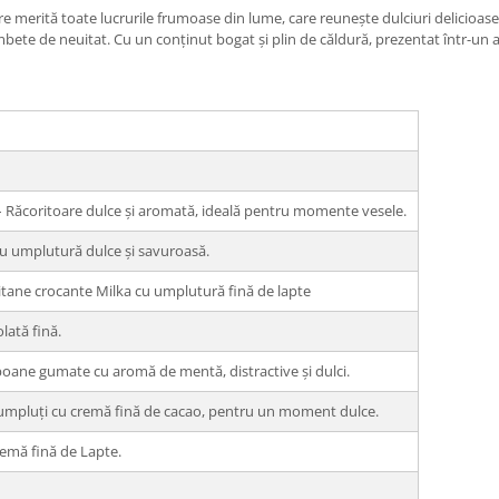
re merită toate lucrurile frumoase din lume, care reunește dulciuri delicioase,
mbete de neuitat. Cu un conținut bogat și plin de căldură, prezentat într-un a
ăcoritoare dulce și aromată, ideală pentru momente vesele.
cu umplutură dulce și savuroasă.
litane crocante Milka cu umplutură fină de lapte
lată fină.
e gumate cu aromă de mentă, distractive și dulci.
, umpluți cu cremă fină de cacao, pentru un moment dulce.
remă fină de Lapte.