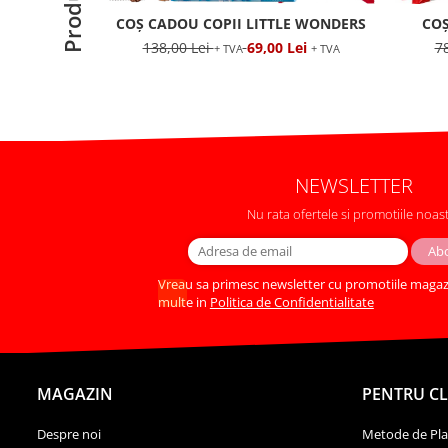
COȘ CADOU COPII LITTLE WONDERS
COȘ
138,00 Lei
69,00 Lei
7
+ TVA
+ TVA
NEWSLETTER
Nu rata ofertele si promotiile noas
Vreau sa primesc newsletter cu promotiile magazi
multe in
Politica de Confidentialitate
MAGAZIN
PENTRU CL
Despre noi
Metode de Pla