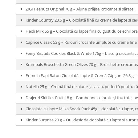
ZIGI Peanuts Original 70 g – Alune prăjite, crocante și sărate.
Kinder Country 23,5 g – Ciocolată fină cu cremă de lapte și cer
Heidi Milk 55 g – Ciocolată cu lapte fină cu gust dulce echilibrat
Caprice Classic 53 g – Rulouri crocante umplute cu cremă fină de
Feiny Biscuits Cookies Black & White 176g – biscuiți crocanți c
Krambals Bruschetta Green Olives 70 g – Bruschette crocante,
Primola Papi Baton Ciocolată Lapte & Cremă Căpșuni 26,8 g – 
Nutella 25 g – Cremă fină de alune și cacao, perfectă pentru ră
Drajeuri Skittles Fruit 18 g – Bomboane colorate și fructate, pe
Ciocolata cu lapte Milka Snack Pack 45g – ciocolată cu lapte, 
Kinder Surprise 20 g – Oul clasic de ciocolată cu lapte și surpriz