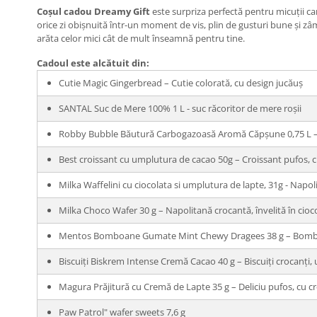
Coșul cadou Dreamy Gift
este surpriza perfectă pentru micuții ca
orice zi obișnuită într-un moment de vis, plin de gusturi bune și zâ
arăta celor mici cât de mult înseamnă pentru tine.
Cadoul este alcătuit din:
Cutie Magic Gingerbread – Cutie colorată, cu design jucăuș
SANTAL Suc de Mere 100% 1 L - suc răcoritor de mere roșii
Robby Bubble Băutură Carbogazoasă Aromă Căpșune 0,75 L – R
Best croissant cu umplutura de cacao 50g – Croissant pufos, 
Milka Waffelini cu ciocolata si umplutura de lapte, 31g - Napo
Milka Choco Wafer 30 g – Napolitană crocantă, învelită în cioco
Mentos Bomboane Gumate Mint Chewy Dragees 38 g – Bomboan
Biscuiți Biskrem Intense Cremă Cacao 40 g – Biscuiți crocanți
Magura Prăjitură cu Cremă de Lapte 35 g – Deliciu pufos, cu c
Paw Patrol" wafer sweets 7,6 g