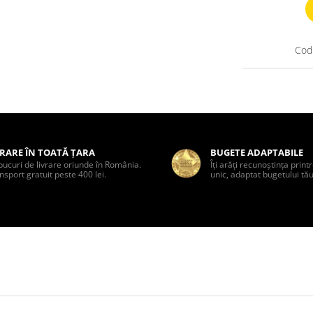
Cod
VRARE ÎN TOATĂ ȚARA
BUGETE ADAPTABILE
bucuri de livrare oriunde în România.
Îți arăți recunoștința prin
nsport gratuit peste 400 lei.
unic, adaptat bugetului tău