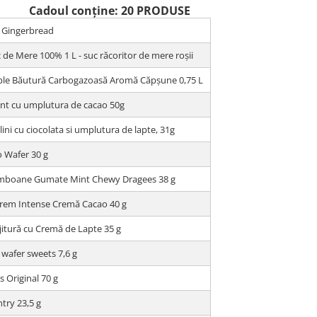
Cadoul conține: 20 PRODUSE
c Gingerbread
de Mere 100% 1 L - suc răcoritor de mere roșii
le Băutură Carbogazoasă Aromă Căpșune 0,75 L
ant cu umplutura de cacao 50g
ini cu ciocolata si umplutura de lapte, 31g
 Wafer 30 g
boane Gumate Mint Chewy Dragees 38 g
skrem Intense Cremă Cacao 40 g
itură cu Cremă de Lapte 35 g
 wafer sweets 7,6 g
s Original 70 g
try 23,5 g