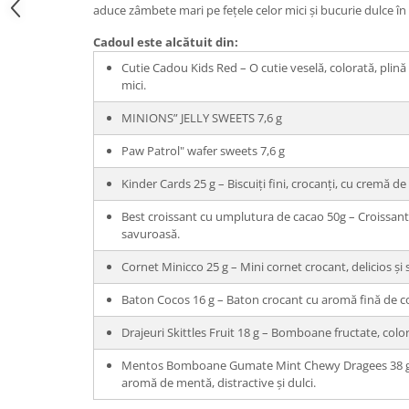
aduce zâmbete mari pe fețele celor mici și bucurie dulce în i
Cadoul este alcătuit din:
Cutie Cadou Kids Red – O cutie veselă, colorată, plină 
mici.
MINIONS” JELLY SWEETS 7,6 g
Paw Patrol" wafer sweets 7,6 g
Kinder Cards 25 g – Biscuiți fini, crocanți, cu cremă de
Best croissant cu umplutura de cacao 50g – Croissant
savuroasă.
Cornet Minicco 25 g – Mini cornet crocant, delicios și 
Baton Cocos 16 g – Baton crocant cu aromă fină de c
Drajeuri Skittles Fruit 18 g – Bomboane fructate, color
Mentos Bomboane Gumate Mint Chewy Dragees 38 
aromă de mentă, distractive și dulci.