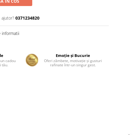
A IN COS
 ajutor?
0371234820
informatii
le
Emoție și Bucurie
r-un cadou
Oferi zâmbete, motivație și gusturi
 tău.
rafinate într-un singur gest.