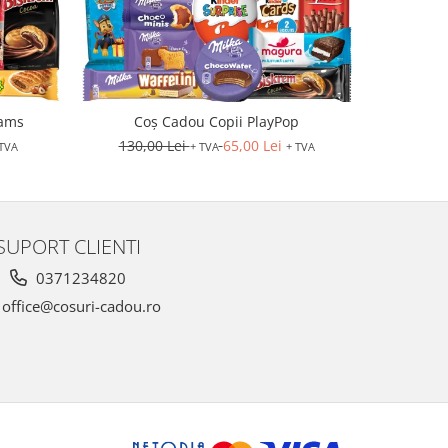
eams
Coș Cadou Copii PlayPop
Coș 
130,00 Lei
65,00 Lei
278,0
 TVA
+ TVA
+ TVA
SUPORT CLIENTI
0371234820
office@cosuri-cadou.ro