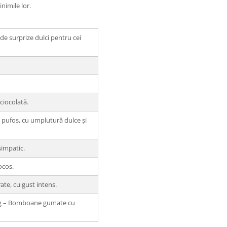
nimile lor.
de surprize dulci pentru cei
 ciocolată.
 pufos, cu umplutură dulce și
simpatic.
ocos.
ate, cu gust intens.
g – Bomboane gumate cu