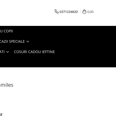
0371234820
0,00
U COPII
AZII SPECIALE
ATI
COSURI CADOU IEFTINE
Smiles
SE