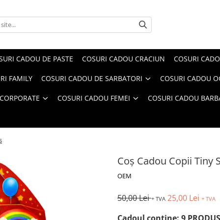
SURI CADOU DE PASTE
COSURI CADOU CRACIUN
COSURI CADO
RI FAMILY
COSURI CADOU DE SARBATORI
COSURI CADOU OC
 CORPORATE
COSURI CADOU FEMEI
COSURI CADOU BARB
s
Coș Cadou Copii Tiny 
OEM
50,00 Lei
25,00 Lei
+ TVA
+ TVA
Cadoul conține: 9 PRODU