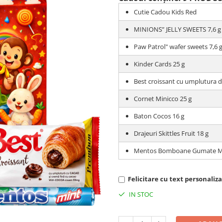
Cutie Cadou Kids Red
MINIONS” JELLY SWEETS 7,6 g
Paw Patrol" wafer sweets 7,6 
Kinder Cards 25 g
Best croissant cu umplutura 
Cornet Minicco 25 g
Baton Cocos 16 g
Drajeuri Skittles Fruit 18 g
Mentos Bomboane Gumate Mi
Felicitare cu text personalizat
IN STOC