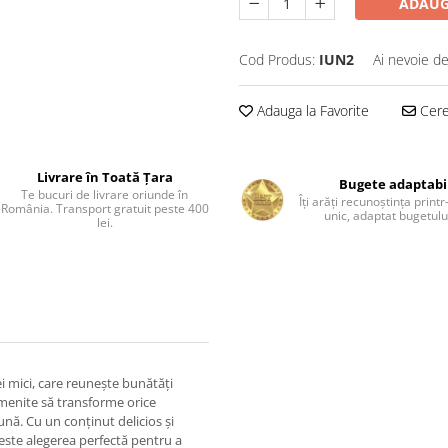
ADAUG
Cod Produs:
IUN2
Ai nevoie de
Adauga la Favorite
Cere 
Livrare în Toată Țara
Bugete adaptabi
Te bucuri de livrare oriunde în
Îți arăți recunoștința print
România. Transport gratuit peste 400
unic, adaptat bugetului
lei.
i mici, care reunește bunătăți
e, menite să transforme orice
ună. Cu un conținut delicios și
, este alegerea perfectă pentru a