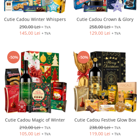
Cutie Cadou Winter Whispers
Cutie Cadou Crown & Glory
290,00 Lei
258,00 Lei
+ TVA
+ TVA
145,00 Lei
129,00 Lei
+ TVA
+ TVA
-50%
-50%
Cutie Cadou Magic of Winter
Cutie Cadou Festive Glow Box
210,00 Lei
238,00 Lei
+ TVA
+ TVA
105,00 Lei
119,00 Lei
+ TVA
+ TVA