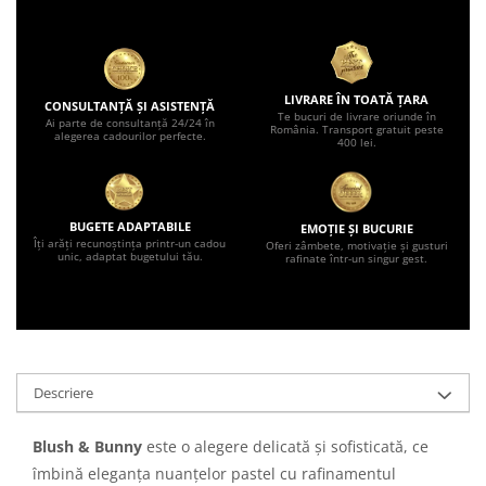
LIVRARE ÎN TOATĂ ȚARA
CONSULTANȚĂ ȘI ASISTENȚĂ
Te bucuri de livrare oriunde în
Ai parte de consultanță 24/24 în
România. Transport gratuit peste
alegerea cadourilor perfecte.
400 lei.
BUGETE ADAPTABILE
EMOȚIE ȘI BUCURIE
Îți arăți recunoștința printr-un cadou
Oferi zâmbete, motivație și gusturi
unic, adaptat bugetului tău.
rafinate într-un singur gest.
Descriere
Blush & Bunny
este o alegere delicată și sofisticată, ce
îmbină eleganța nuanțelor pastel cu rafinamentul