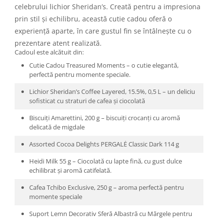
celebrului lichior Sheridan’s. Creată pentru a impresiona
prin stil și echilibru, această cutie cadou oferă o
experiență aparte, în care gustul fin se întâlnește cu o
prezentare atent realizată.
Cadoul este alcătuit din:
Cutie Cadou Treasured Moments – o cutie elegantă,
perfectă pentru momente speciale.
Lichior Sheridan’s Coffee Layered, 15.5%, 0,5 L – un deliciu
sofisticat cu straturi de cafea și ciocolată
Biscuiți Amarettini, 200 g – biscuiți crocanți cu aromă
delicată de migdale
Assorted Cocoa Delights PERGALĖ Classic Dark 114 g
Heidi Milk 55 g – Ciocolată cu lapte fină, cu gust dulce
echilibrat și aromă catifelată.
Cafea Tchibo Exclusive, 250 g – aroma perfectă pentru
momente speciale
Suport Lemn Decorativ Sferă Albastră cu Mărgele pentru