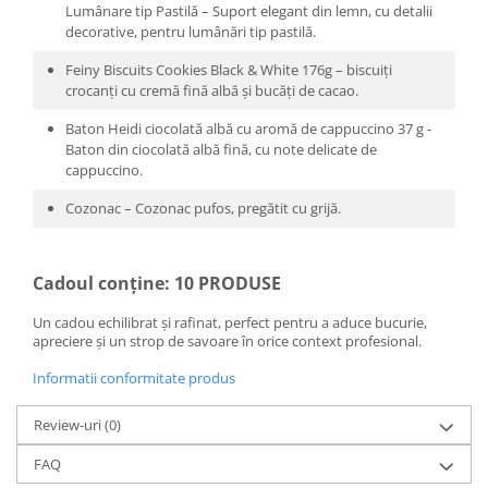
Lumânare tip Pastilă – Suport elegant din lemn, cu detalii
decorative, pentru lumânări tip pastilă.
Feiny Biscuits Cookies Black & White 176g – biscuiți
crocanți cu cremă fină albă și bucăți de cacao.
Baton Heidi ciocolată albă cu aromă de cappuccino 37 g -
Baton din ciocolată albă fină, cu note delicate de
cappuccino.
Cozonac – Cozonac pufos, pregătit cu grijă.
Cadoul conține: 10 PRODUSE
Un cadou echilibrat și rafinat, perfect pentru a aduce bucurie,
apreciere și un strop de savoare în orice context profesional.
Informatii conformitate produs
Review-uri
(0)
FAQ