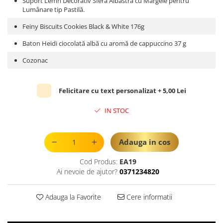
Suport Lemn Decorativ Sferă Albastră cu Mărgele pentru
Lumânare tip Pastilă.
Feiny Biscuits Cookies Black & White 176g
Baton Heidi ciocolată albă cu aromă de cappuccino 37 g
Cozonac
Felicitare cu text personalizat + 5,00 Lei
IN STOC
Adauga in cos
Cod Produs:
EA19
Ai nevoie de ajutor?
0371234820
Adauga la Favorite
Cere informatii