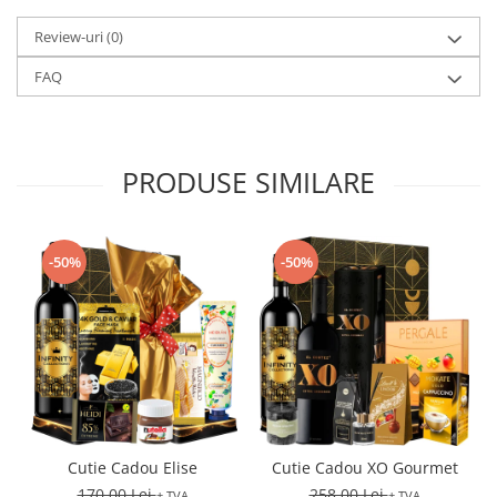
Review-uri
(0)
FAQ
PRODUSE SIMILARE
-50%
-50%
Cutie Cadou Elise
Cutie Cadou XO Gourmet
170,00 Lei
258,00 Lei
+ TVA
+ TVA