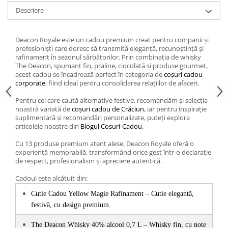
Descriere
Deacon Royale este un cadou premium creat pentru companii și
profesioniști care doresc să transmită eleganță, recunoștință și
rafinament în sezonul sărbătorilor. Prin combinația de whisky
The Deacon, spumant fin, praline, ciocolată și produse gourmet,
acest cadou se încadrează perfect în categoria de
coșuri cadou
corporate
, fiind ideal pentru consolidarea relațiilor de afaceri.
Pentru cei care caută alternative festive, recomandăm și selecția
noastră variată de
coșuri cadou de Crăciun
, iar pentru inspirație
suplimentară și recomandări personalizate, puteți explora
articolele noastre din
Blogul Cosuri-Cadou
.
Cu 13 produse premium atent alese, Deacon Royale oferă o
experiență memorabilă, transformând orice gest într-o declarație
de respect, profesionalism și apreciere autentică.
Cadoul este alcătuit din:
Cutie Cadou Yellow Magie Rafinament – Cutie elegantă, 
festivă, cu design premium.
The Deacon Whisky 40% alcool 0,7 L – Whisky fin, cu note 