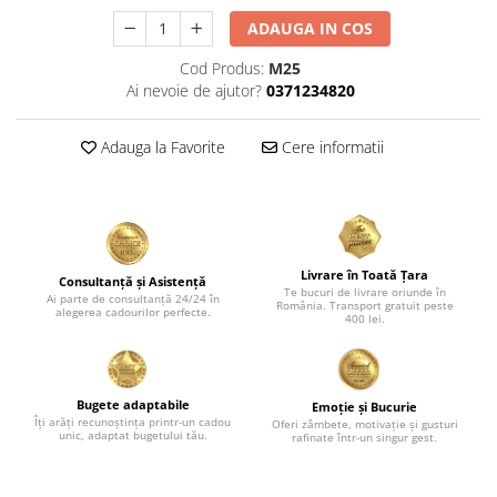
ADAUGA IN COS
Cod Produs:
M25
Ai nevoie de ajutor?
0371234820
Adauga la Favorite
Cere informatii
Livrare în Toată Țara
Consultanță și Asistență
Te bucuri de livrare oriunde în
Ai parte de consultanță 24/24 în
România. Transport gratuit peste
alegerea cadourilor perfecte.
400 lei.
Bugete adaptabile
Emoție și Bucurie
Îți arăți recunoștința printr-un cadou
Oferi zâmbete, motivație și gusturi
unic, adaptat bugetului tău.
rafinate într-un singur gest.