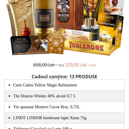
658,00 Lei
329,00 Lei
+ TVA
+ TVA
Cadoul conține: 13 PRODUSE
Cutie Cadou Yellow Magie Rafinament
The Deacon Whisky 40% alcool 0,7 L
Vin spumant Montevi Cuvee Brut, 0,75L 
LINDT LINDOR bomboane lapte Xmas 75g 
Toblerone Ciocolată cu Lapte 100 g