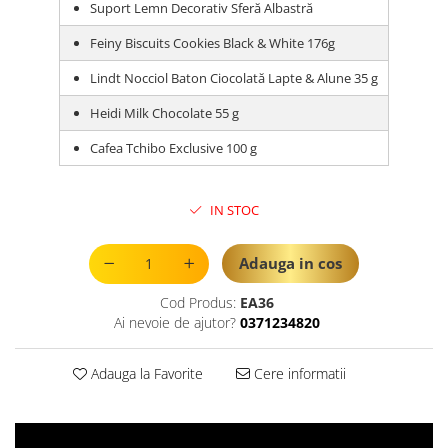
Suport Lemn Decorativ Sferă Albastră
Feiny Biscuits Cookies Black & White 176g
Lindt Nocciol Baton Ciocolată Lapte & Alune 35 g
Heidi Milk Chocolate 55 g
Cafea Tchibo Exclusive 100 g
IN STOC
Adauga in cos
Cod Produs:
EA36
Ai nevoie de ajutor?
0371234820
Adauga la Favorite
Cere informatii