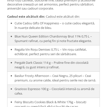
vinul roșu catifelat, dulciurile fine, ceaiul premium și accesoriile
decorative creează un set armonios, perfect pentru sărbători,
aniversări sau cadouri corporate.
Cadoul este alcătuit din:
Cadoul este alcătuit din:
Cutie Cadou Gifts Of Happiness – o cutie cadou elegantă,
în nuanțe delicate de bleu.
Blue Nun Queen Edition Chardonnay Brut 11% 0,75 L –
Spumant rafinat, cu perlaj fin și note fructate elegante.
Regalia Vin Roșu Demisec 0,75 L – Vin roșu catifelat,
echilibrat, perfect pentru seri de sărbătoare.
Pergalė Dark Classic 114 g – Praline fine din ciocolată
neagră, cu gust intens și rafinat.
Basilur Frosty Afternoon – Ceai Negru, 25 plicuri – Ceai
premium, cu arome calde, ideal pentru serile reci de iarnă.
Grazioso Espresso 100 g – Ciocolată intensă cu aromă de
cafea.
Feiny Biscuits Cookies Black & White 176g – biscuiți
crocanți cu cremă fină albă și bucăți de cacao.