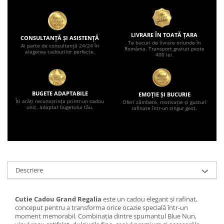
LIVRARE ÎN TOATĂ ȚARA
CONSULTANȚĂ ȘI ASISTENȚĂ
Te bucuri de livrare oriunde în
Ai parte de consultanță 24/24 în
România. Transport gratuit peste
alegerea cadourilor perfecte.
400 lei.
BUGETE ADAPTABILE
EMOȚIE ȘI BUCURIE
Îți arăți recunoștința printr-un cadou
Oferi zâmbete, motivație și gusturi
unic, adaptat bugetului tău.
rafinate într-un singur gest.
Descriere
Cutie Cadou Grand Regalia
este un cadou elegant și rafinat,
conceput pentru a transforma orice ocazie specială într-un
moment memorabil. Combinația dintre spumantul Blue Nun,