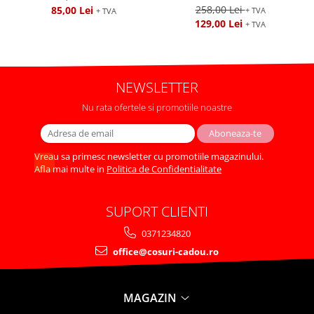
258,00 Lei
85,00 Lei
+ TVA
+ TVA
129,00 Lei
+ TVA
NEWSLETTER
Nu rata ofertele si promotiile noastre
Vreau sa primesc newsletter cu promotiile magazinului.
Afla mai multe in
Politica de Confidentialitate
SUPORT CLIENTI
0371234820
office@cosuri-cadou.ro
MAGAZIN