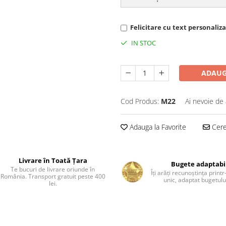
Felicitare cu text personalizat
IN STOC
ADAUG
Cod Produs:
M22
Ai nevoie de 
Adauga la Favorite
Cere 
Livrare în Toată Țara
Bugete adaptabi
Te bucuri de livrare oriunde în
Îți arăți recunoștința print
România. Transport gratuit peste 400
unic, adaptat bugetului
lei.