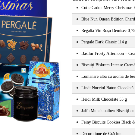
Cutie Cadou Merry Christmas 
Blue Nun Queen Edition Char
Regalia Vin Roșu Demisec 0,7
Pergalė Dark Classic 114 g
Basilur Frosty Afternoon – Cea
Biscuiți Biskrem Intense Crem
Lumânare albă cu aromă de be
Lindt Nocciol Baton Ciocolată
Heidi Milk Chocolate 55 g
Jaffa Munchmallow Biscuiți cu
Feiny Biscuits Cookies Black 
Decorațiune de Crăciun