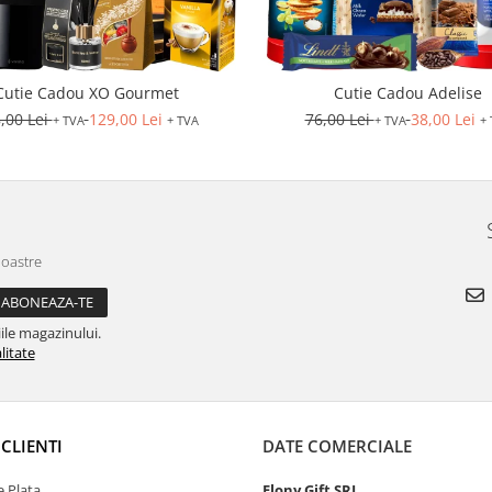
Cutie Cadou XO Gourmet
Cutie Cadou Adelise
,00 Lei
129,00 Lei
76,00 Lei
38,00 Lei
+ TVA
+ TVA
+ TVA
+
noastre
ile magazinului.
litate
CLIENTI
DATE COMERCIALE
 Plata
Flony Gift SRL