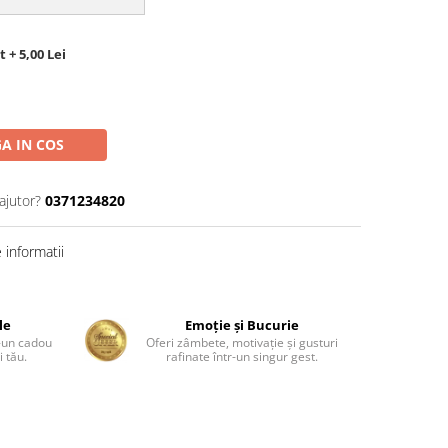
 + 5,00 Lei
A IN COS
ajutor?
0371234820
informatii
le
Emoție și Bucurie
r-un cadou
Oferi zâmbete, motivație și gusturi
 tău.
rafinate într-un singur gest.