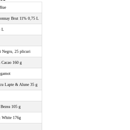
Blue
donnay Brut 11% 0,75 L
5 L
i Negru, 25 plicuri
ă Cacao 160 g
rgamot
 cu Lapte & Alune 35 g
 Bezea 105 g
& White 176g 