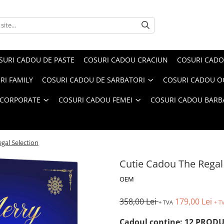
SURI CADOU DE PASTE
COSURI CADOU CRACIUN
COSURI CADO
RI FAMILY
COSURI CADOU DE SARBATORI
COSURI CADOU OC
 CORPORATE
COSURI CADOU FEMEI
COSURI CADOU BARB
gal Selection
Cutie Cadou The Regal
OEM
358,00 Lei
179,00 Lei
+ TVA
+ T
Cadoul conține: 12 PROD