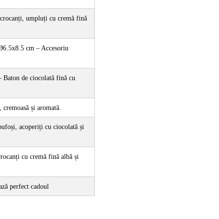
crocanți, umpluți cu cremă fină 
Ø6.5x8.5 cm – Accesoriu 
Baton de ciocolată fină cu 
, cremoasă și aromată.
oși, acoperiți cu ciocolată și 
ocanți cu cremă fină albă și 
ază perfect cadoul