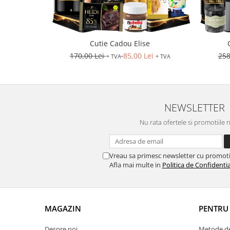
Cutie Cadou Elise
170,00 Lei
85,00 Lei
258
+ TVA
+ TVA
NEWSLETTER
Nu rata ofertele si promotiile 
Vreau sa primesc newsletter cu promoti
Afla mai multe in
Politica de Confidentia
MAGAZIN
PENTRU 
Despre noi
Metode de