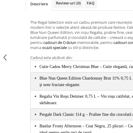
Review-uri
(0)
FAQ
Descriere
The Regal Selection este un cadou premium care reunește e
modern într-o selecție atent aleasă de produse festive. Cel
Blue Nun Queen Edition, vin roșu Regalia, praline fine, ceai 
lumânare parfumată și ciocolată de calitate – creează o ex
pentru
cadouri de Crăciun
memorabile, pentru
cadouri co
marca
ocazii speciale
cu stil și distincție.
Cadoul este alcătuit din:
Cutie Cadou Merry Christmas Blue – Cutie elegantă, cu d
Blue Nun Queen Edition Chardonnay Brut 11% 0,75 L – 
și note fructate elegante.
Regalia Vin Roșu Demisec 0,75 L – Vin roșu catifelat, ec
sărbătoare.
Pergalė Dark Classic 114 g – Praline fine din ciocolată n
Basilur Frosty Afternoon – Ceai Negru, 25 plicuri – Ce
ideal pentru serile reci de iarnă.