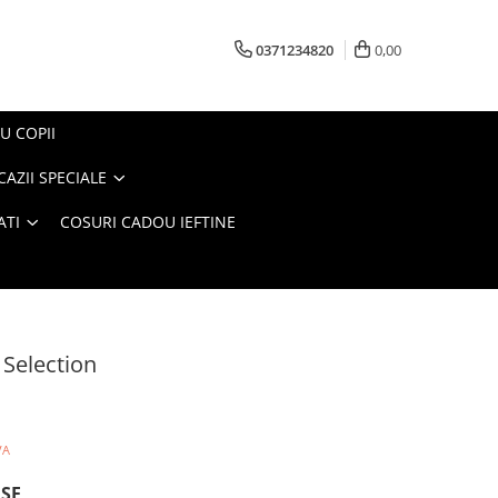
0371234820
0,00
U COPII
AZII SPECIALE
ATI
COSURI CADOU IEFTINE
 Selection
VA
USE