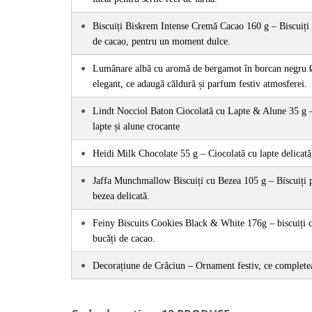
Biscuiți Biskrem Intense Cremă Cacao 160 g – Biscuiți 
de cacao, pentru un moment dulce.
Lumânare albă cu aromă de bergamot în borcan negru 
elegant, ce adaugă căldură și parfum festiv atmosferei.
Lindt Nocciol Baton Ciocolată cu Lapte & Alune 35 g – 
lapte și alune crocante
Heidi Milk Chocolate 55 g – Ciocolată cu lapte delicată
Jaffa Munchmallow Biscuiți cu Bezea 105 g – Biscuiți puf
bezea delicată.
Feiny Biscuits Cookies Black & White 176g – biscuiți cr
bucăți de cacao.
Decorațiune de Crăciun – Ornament festiv, ce complete