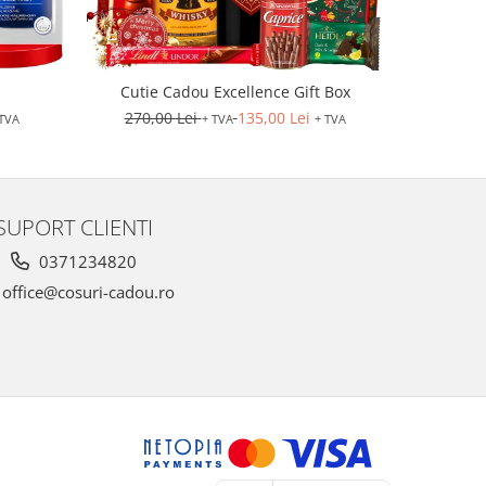
Cutie Cadou Excellence Gift Box
Cuti
270,00 Lei
135,00 Lei
298,0
 TVA
+ TVA
+ TVA
SUPORT CLIENTI
0371234820
office@cosuri-cadou.ro