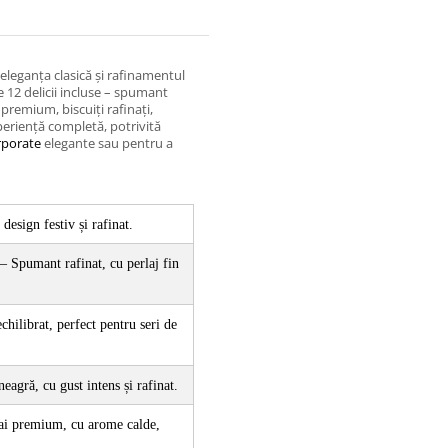
leganța clasică și rafinamentul
e 12 delicii incluse – spumant
premium, biscuiți rafinați,
periență completă, potrivită
rporate
elegante sau pentru a
esign festiv și rafinat.
Spumant rafinat, cu perlaj fin 
hilibrat, perfect pentru seri de 
eagră, cu gust intens și rafinat.
ai premium, cu arome calde, 