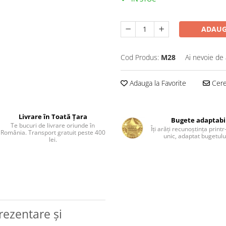
ADAUG
Cod Produs:
M28
Ai nevoie de 
Adauga la Favorite
Cere 
Livrare în Toată Țara
Bugete adaptabi
Te bucuri de livrare oriunde în
Îți arăți recunoștința print
România. Transport gratuit peste 400
unic, adaptat bugetului
lei.
rezentare și