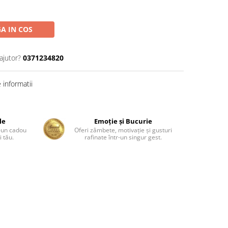
A IN COS
ajutor?
0371234820
informatii
le
Emoție și Bucurie
r-un cadou
Oferi zâmbete, motivație și gusturi
 tău.
rafinate într-un singur gest.