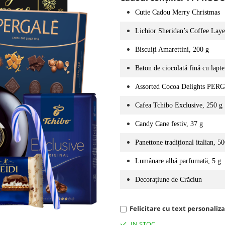
Cutie Cadou Merry Christmas
Lichior Sheridan’s Coffee Lay
Biscuiți Amarettini, 200 g
Baton de ciocolată fină cu lapt
Assorted Cocoa Delights PERG
Cafea Tchibo Exclusive, 250 g
Candy Cane festiv, 37 g
Panettone tradițional italian, 5
Lumânare albă parfumată, 5 g
Decorațiune de Crăciun
Felicitare cu text personalizat
IN STOC