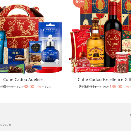
-50%
Cutie Cadou Adelise
Cutie Cadou Excellence Gif
,00 Lei
38,00 Lei
270,00 Lei
135,00 Lei
+ TVA
+ TVA
+ TVA
noastre