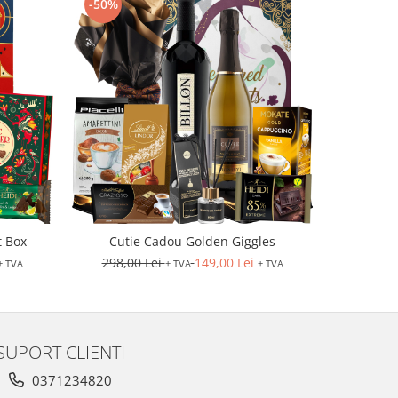
-50%
-50%
t Box
Cutie Cadou Golden Giggles
298,00 Lei
149,00 Lei
170,0
+ TVA
+ TVA
+ TVA
SUPORT CLIENTI
0371234820