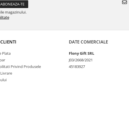
ile magazinului.
litate
CLIENTI
DATE COMERCIALE
 Plata
Flony Gift SRL
par
J03/2668/2021
litati Privind Produsele
45183927
 Livrare
-ului