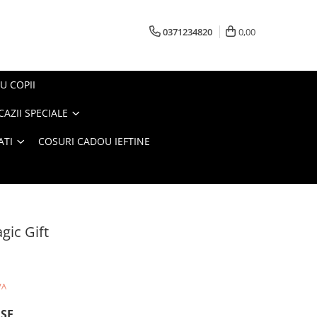
0371234820
0,00
U COPII
AZII SPECIALE
ATI
COSURI CADOU IEFTINE
gic Gift
VA
USE