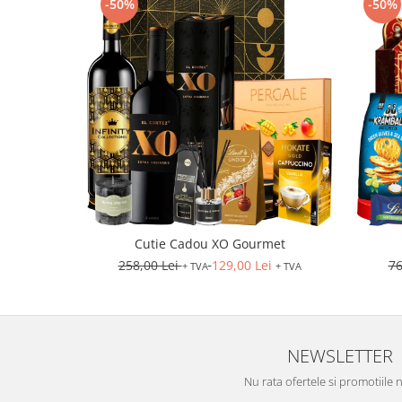
-50%
-50%
Cutie Cadou XO Gourmet
258,00 Lei
129,00 Lei
76
+ TVA
+ TVA
NEWSLETTER
Nu rata ofertele si promotiile 