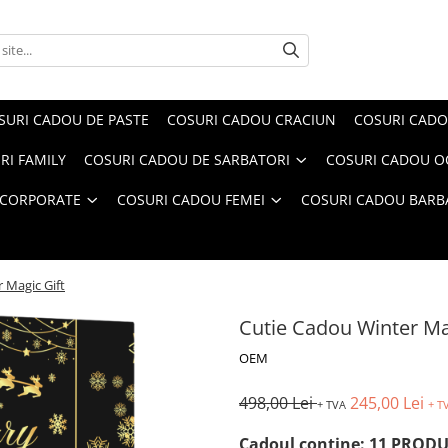
SURI CADOU DE PASTE
COSURI CADOU CRACIUN
COSURI CADO
RI FAMILY
COSURI CADOU DE SARBATORI
COSURI CADOU OC
 CORPORATE
COSURI CADOU FEMEI
COSURI CADOU BARB
 Magic Gift
Cutie Cadou Winter Ma
OEM
498,00 Lei
245,00 Lei
+ TVA
+ T
Cadoul conține: 11 PROD