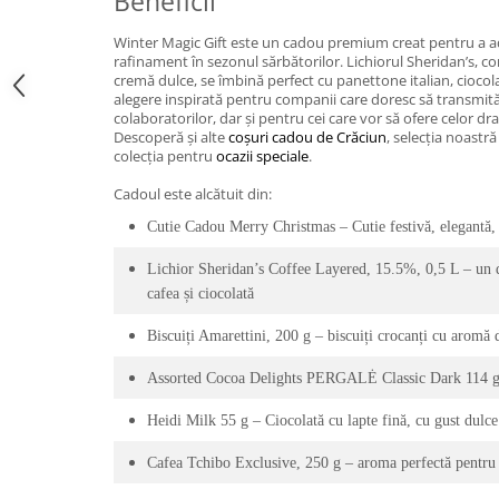
Beneficii
Winter Magic Gift este un cadou premium creat pentru a ad
rafinament în sezonul sărbătorilor. Lichiorul Sheridan’s, co
cremă dulce, se îmbină perfect cu panettone italian, ciocolată
alegere inspirată pentru companii care doresc să transmită
colaboratorilor, dar și pentru cei care vor să ofere celor d
Descoperă și alte
coșuri cadou de Crăciun
, selecția noastr
colecția pentru
ocazii speciale
.
Cadoul este alcătuit din:
Cutie Cadou Merry Christmas – Cutie festivă, elegantă, 
Lichior Sheridan’s Coffee Layered, 15.5%, 0,5 L – un del
cafea și ciocolată
Biscuiți Amarettini, 200 g – biscuiți crocanți cu aromă 
Assorted Cocoa Delights PERGALĖ Classic Dark 114 
Heidi Milk 55 g – Ciocolată cu lapte fină, cu gust dulce 
Cafea Tchibo Exclusive, 250 g – aroma perfectă pentru