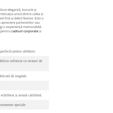
uce eleganță, bucurie și
mbinația unică dintre cafea și
 fină și delicii festive. Este o
 apreciere partenerilor sau
ragi o experiență memorabilă.
ă pentru
cadouri corporate
și
perfectă pentru sărbători.
iciu sofisticat cu straturi de
delicată de migdale
g
echilibrat și aromă catifelată.
 momente speciale