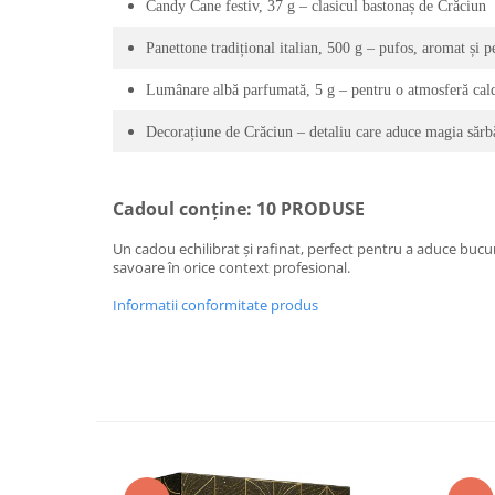
Candy Cane festiv, 37 g – clasicul bastonaș de Crăciun
Panettone tradițional italian, 500 g – pufos, aromat și p
Lumânare albă parfumată, 5 g – pentru o atmosferă caldă
Decorațiune de Crăciun – detaliu care aduce magia sărbă
Cadoul conține: 10 PRODUSE
Un cadou echilibrat și rafinat, perfect pentru a aduce bucur
savoare în orice context profesional.
Informatii conformitate produs