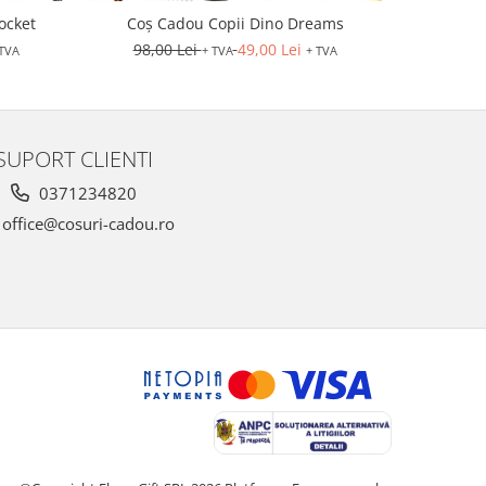
ocket
Coș Cadou Copii Dino Dreams
Co
98,00 Lei
49,00 Lei
130,0
 TVA
+ TVA
+ TVA
SUPORT CLIENTI
0371234820
office@cosuri-cadou.ro