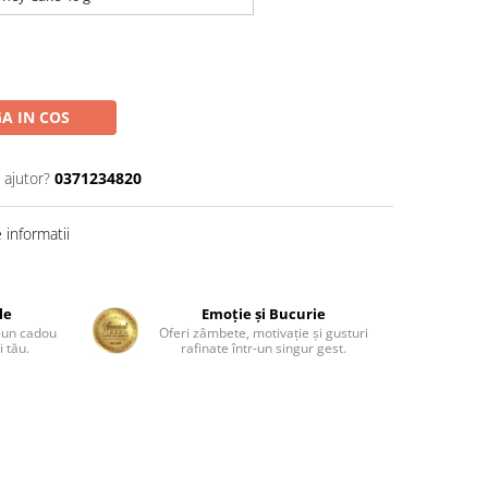
A IN COS
 ajutor?
0371234820
informatii
le
Emoție și Bucurie
r-un cadou
Oferi zâmbete, motivație și gusturi
 tău.
rafinate într-un singur gest.