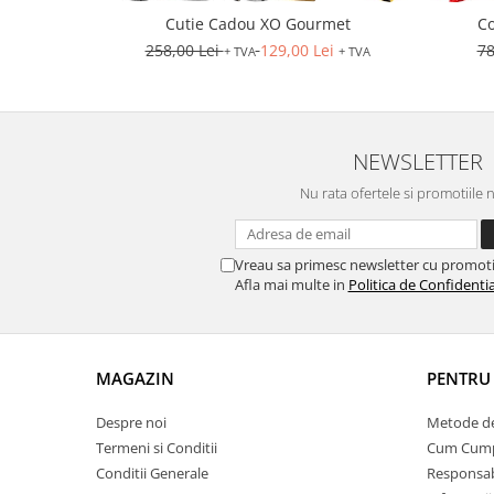
Cutie Cadou XO Gourmet
Co
258,00 Lei
129,00 Lei
78
+ TVA
+ TVA
NEWSLETTER
Nu rata ofertele si promotiile 
Vreau sa primesc newsletter cu promoti
Afla mai multe in
Politica de Confidentia
MAGAZIN
PENTRU 
Despre noi
Metode de
Termeni si Conditii
Cum Cum
Conditii Generale
Responsabi