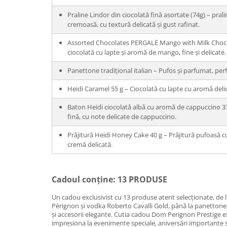
Praline Lindor din ciocolată fină asortate (74g) – pra
cremoasă, cu textură delicată și gust rafinat.
Assorted Chocolates PERGALĖ Mango with Milk Chocol
ciocolată cu lapte și aromă de mango, fine și delicate.
Panettone tradițional italian – Pufos și parfumat, per
Heidi Caramel 55 g – Ciocolată cu lapte cu aromă deli
Baton Heidi ciocolată albă cu aromă de cappuccino 37
fină, cu note delicate de cappuccino.
Prăjitură Heidi Honey Cake 40 g – Prăjitură pufoasă c
cremă delicată.
Cadoul conține: 13 PRODUSE
Un cadou exclusivist cu 13 produse atent selecționate, 
Pérignon și vodka Roberto Cavalli Gold, până la panettone it
și accesorii elegante. Cutia cadou Dom Perignon Prestige e
impresiona la evenimente speciale, aniversări importante 