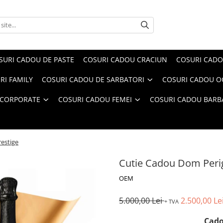
SURI CADOU DE PASTE
COSURI CADOU CRACIUN
COSURI CADO
RI FAMILY
COSURI CADOU DE SARBATORI
COSURI CADOU OC
 CORPORATE
COSURI CADOU FEMEI
COSURI CADOU BARB
estige
Cutie Cadou Dom Peri
OEM
5.000,00 Lei
2.500,00 Le
+ TVA
Cado