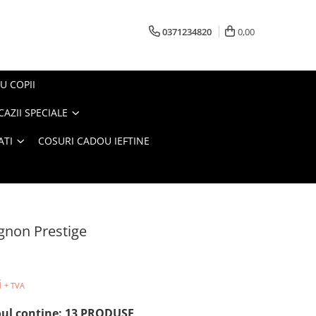
0371234820
0,00
U COPII
AZII SPECIALE
ATI
COSURI CADOU IEFTINE
gnon Prestige
i
+ TVA
ul conține: 13 PRODUSE