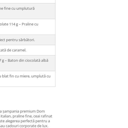
line fine cu umplutură
ate 114 g – Praline cu
fect pentru sărbători.
cată de caramel.
 g – Baton din ciocolată albă
u blat fin cu miere, umplută cu
de la șampania premium Dom
alian, praline fine, ceai rafinat
ste alegerea perfectă pentru a
sau cadouri corporate de lux.