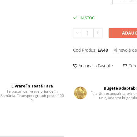
IN STOC
ADAUG
Cod Produs:
EA48
Ai nevoie de
Adauga la Favorite
Cere 
Livrare în Toată Țara
Bugete adaptabi
Te bucuri de livrare oriunde în
Îți arăți recunoștința print
România. Transport gratuit peste 400
unic, adaptat bugetului
lei.