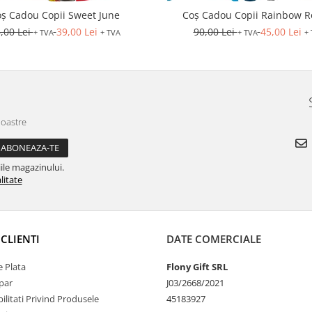
ș Cadou Copii Sweet June
Coș Cadou Copii Rainbow R
,00 Lei
39,00 Lei
90,00 Lei
45,00 Lei
+ TVA
+ TVA
+ TVA
+
noastre
ile magazinului.
litate
CLIENTI
DATE COMERCIALE
 Plata
Flony Gift SRL
par
J03/2668/2021
litati Privind Produsele
45183927