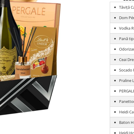
Tăviță C
Dom Pér
Vodka Ro
Pană tip
Odoriza
Ceai Dr
Socado P
Praline 
PERGALĖ
Panetton
Heidi Ca
Baton H
Heidi H