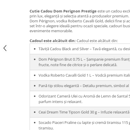
Cutie Cadou Dom Perignon Prestige
este un cadou exclu
prin lux, eleganță și selecția atentă a produselor premiu
Dom Pérignon, vodka Roberto Cavalli Gold, delicii fine și a
set într-o alegere ideală pentru ocazii speciale, cadouri bus
evenimente memorabile.
Cadoul este alcătuit din:
Cadoul este alcătuit din:
Tăviță Cadou Black and Silver – Tavă elegantă, cu design
Dom Pérignon Brut 0.75 L – Șampanie premium franț
fructe, note fine de citrice și o perlare delicată.
Vodka Roberto Cavalli Gold 1 L – Vodcă premium italiană
Pană tip stilou elegantă – Detaliu premium, simbol al
Odorizant Cameră Ulei cu Aromă de Lemn de Santal 50
parfum intens și relaxant.
Ceai Dream Time Tipson Gold 30 g – Infuzie relaxantă ș
Socado Piaceri Praline cu lapte și cremă tiramisu 115
tiramisu.