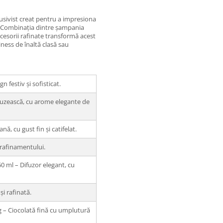
sivist creat pentru a impresiona
m. Combinația dintre șampania
ccesorii rafinate transformă acest
iness de înaltă clasă sau
 festiv și sofisticat.
uzească, cu arome elegante de
, cu gust fin și catifelat.
 rafinamentului.
 ml – Difuzor elegant, cu
i rafinată.
 g – Ciocolată fină cu umplutură