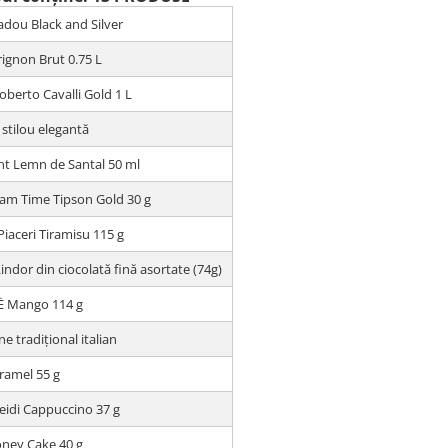
adou Black and Silver
ignon Brut 0.75 L
berto Cavalli Gold 1 L
 stilou elegantă
nt Lemn de Santal 50 ml
eam Time Tipson Gold 30 g
iaceri Tiramisu 115 g
Lindor din ciocolată fină asortate (74g)
 Mango 114 g
e tradițional italian
ramel 55 g
eidi Cappuccino 37 g
oney Cake 40 g