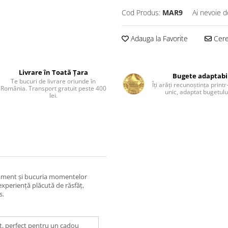
Cod Produs:
MAR9
Ai nevoie d
Adauga la Favorite
Cere 
Livrare în Toată Țara
Bugete adaptabi
Te bucuri de livrare oriunde în
Îți arăți recunoștința print
România. Transport gratuit peste 400
unic, adaptat bugetului
lei.
inament și bucuria momentelor
xperiență plăcută de răsfăț,
s.
t, perfect pentru un cadou