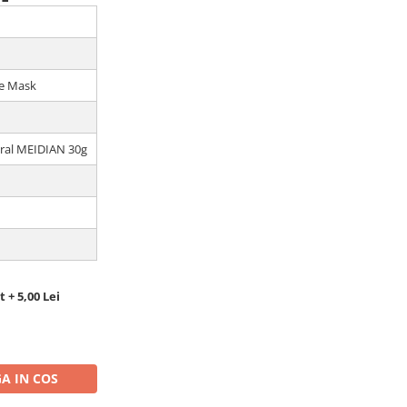
ce Mask
oral MEIDIAN 30g
 + 5,00 Lei
A IN COS