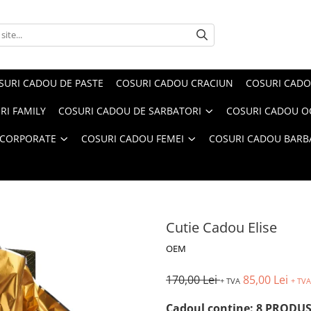
SURI CADOU DE PASTE
COSURI CADOU CRACIUN
COSURI CADO
RI FAMILY
COSURI CADOU DE SARBATORI
COSURI CADOU OC
 CORPORATE
COSURI CADOU FEMEI
COSURI CADOU BARB
Cutie Cadou Elise
OEM
170,00 Lei
85,00 Lei
+ TVA
+ TVA
Cadoul conține: 8 PRODU