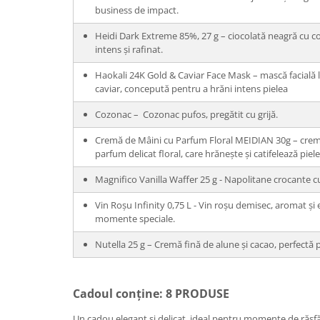
business de impact.
Heidi Dark Extreme 85%, 27 g – ciocolată neagră cu co
intens și rafinat.
Haokali 24K Gold & Caviar Face Mask – mască facială l
caviar, concepută pentru a hrăni intens pielea
Cozonac – Cozonac pufos, pregătit cu grijă.
Cremă de Mâini cu Parfum Floral MEIDIAN 30g – crem
parfum delicat floral, care hrănește și catifelează piel
Magnifico Vanilla Waffer 25 g - Napolitane crocante cu
Vin Roșu Infinity 0,75 L - Vin roșu demisec, aromat și e
momente speciale.
Nutella 25 g – Cremă fină de alune și cacao, perfectă 
Cadoul conține: 8 PRODUSE
Un cadou elegant și delicat, ideal pentru momente de răsfăț