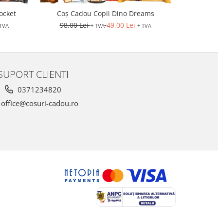
ocket
Coș Cadou Copii Dino Dreams
Co
98,00 Lei
49,00 Lei
130,0
 TVA
+ TVA
+ TVA
SUPORT CLIENTI
0371234820
office@cosuri-cadou.ro