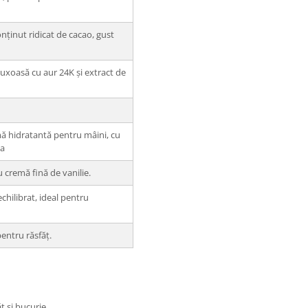
nținut ridicat de cacao, gust
uxoasă cu aur 24K și extract de
ă hidratantă pentru mâini, cu
ea
 cremă fină de vanilie.
chilibrat, ideal pentru
pentru răsfăț.
 și bucurie.