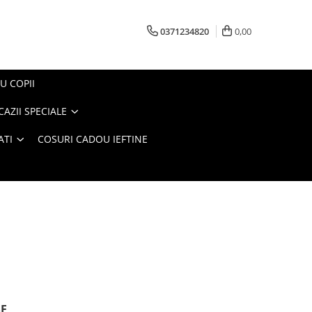
0371234820
0,00
U COPII
AZII SPECIALE
ATI
COSURI CADOU IEFTINE
SE