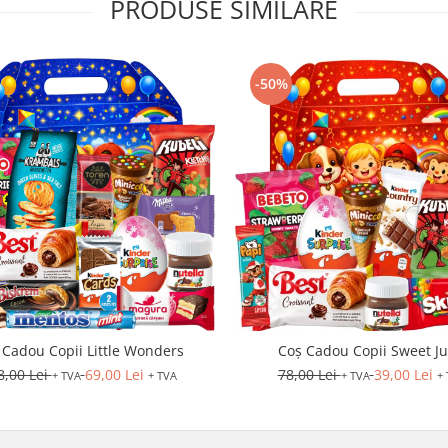
PRODUSE SIMILARE
-50%
 Cadou Copii Little Wonders
Coș Cadou Copii Sweet J
8,00 Lei
69,00 Lei
78,00 Lei
39,00 Lei
+ TVA
+ TVA
+ TVA
+