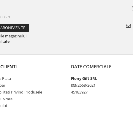
noastre
ile magazinului.
litate
CLIENTI
DATE COMERCIALE
 Plata
Flony Gift SRL
par
J03/2668/2021
litati Privind Produsele
45183927
 Livrare
-ului