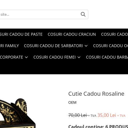
SURI CADOU DE PASTE
COSURI CADOU CRACIUN
COSURI CADO
RI FAMILY
COSURI CADOU DE SARBATORI
COSURI CADOU OC
 CORPORATE
COSURI CADOU FEMEI
COSURI CADOU BARB
Cutie Cadou Rosaline
OEM
70,00 Lei
35,00 Lei
+ TVA
+ TVA
Cadoul conține: 6 PRODU