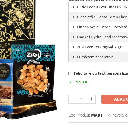
Cutie Cadou Exquisite Luxury
Ciocolată cu lapte Toren Classi
Lindt Nocciol Baton Ciocolată
Haokali Hydra Pearl Facemas
ZIGI Peanuts Original, 70 g
Lumânare decorativă
Felicitare cu text personalizat
IN STOC
ADAUG
Cod Produs:
MAR1
Ai nevoie d