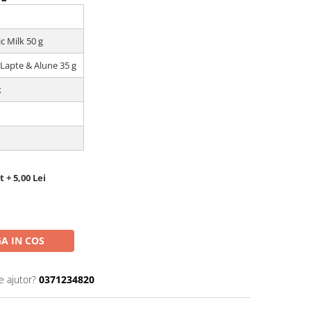
c Milk 50 g
 Lapte & Alune 35 g
k
 + 5,00 Lei
A IN COS
e ajutor?
0371234820