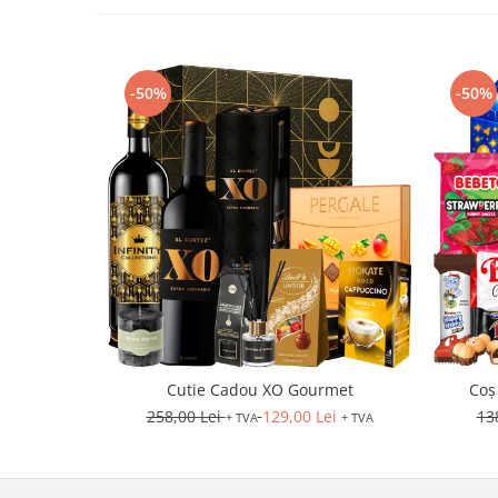
-50%
-50%
Cutie Cadou XO Gourmet
Coș
258,00 Lei
129,00 Lei
13
+ TVA
+ TVA