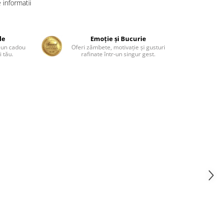
informatii
le
Emoție și Bucurie
r-un cadou
Oferi zâmbete, motivație și gusturi
 tău.
rafinate într-un singur gest.