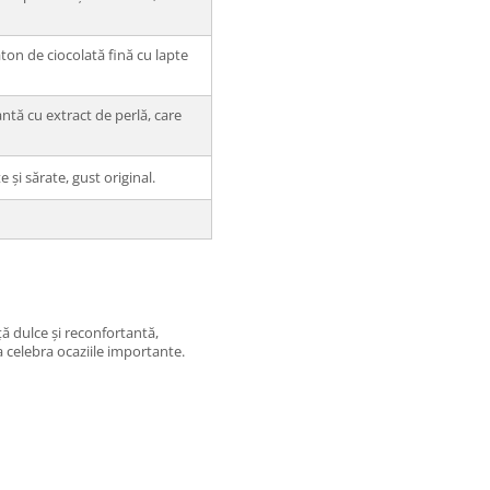
ton de ciocolată fină cu lapte
tă cu extract de perlă, care
și sărate, gust original.
ță dulce și reconfortantă,
 celebra ocaziile importante.