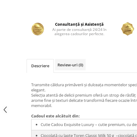
Consultanță și Asistență
Ai parte de consultanță 24/24 în
alegerea cadourilor perfecte.
Review-uri
(0)
Descriere
Transmite căldura primăverii și dulceața momentelor spec
elegant.
Selecția atentă de delicii premium oferă un strop de răsfăț 
arome fine și texturi delicate transformă fiecare ocazie înt
memorabil.
Cadoul este alcătuit din:
Cutie Cadou Exquisite Luxury – cutie premium, cu des
Ciocolată cu lapte Toren Classic Milk 50 g –ciocolată c