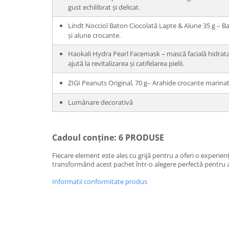
gust echilibrat și delicat.
Lindt Nocciol Baton Ciocolată Lapte & Alune 35 g – Ba
și alune crocante.
Haokali Hydra Pearl Facemask – mască facială hidratan
ajută la revitalizarea și catifelarea pielii.
ZIGI Peanuts Original, 70 g– Arahide crocante marinate 
Lumânare decorativă
Cadoul conține: 6 PRODUSE
Fiecare element este ales cu grijă pentru a oferi o experien
transformând acest pachet într-o alegere perfectă pentru a
Informatii conformitate produs