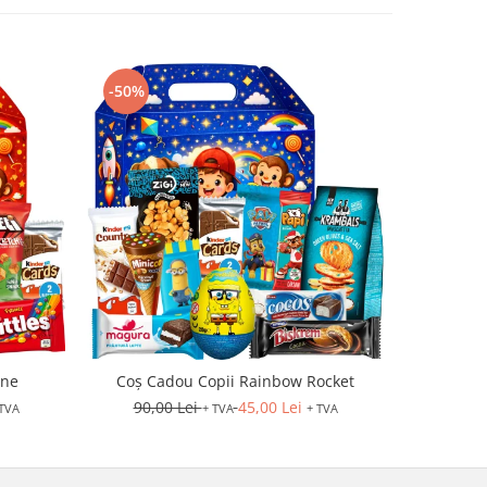
-50%
-50%
une
Coș Cadou Copii Rainbow Rocket
Coș C
90,00 Lei
45,00 Lei
98,0
 TVA
+ TVA
+ TVA