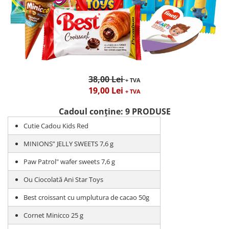
38,00 Lei
+ TVA
19,00 Lei
+ TVA
Cadoul conține: 9 PRODUSE
Cutie Cadou Kids Red
MINIONS” JELLY SWEETS 7,6 g
Paw Patrol" wafer sweets 7,6 g
Ou Ciocolată Ani Star Toys
Best croissant cu umplutura de cacao 50g
Cornet Minicco 25 g