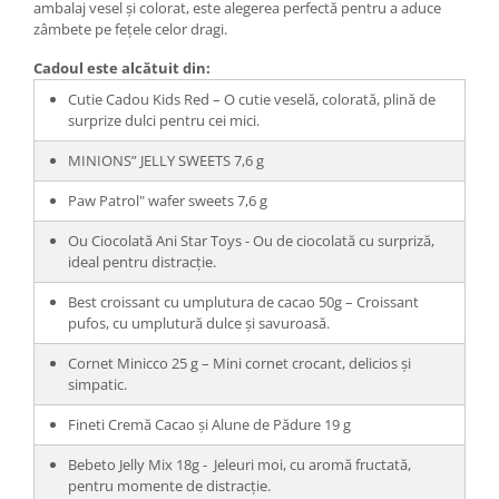
ambalaj vesel și colorat, este alegerea perfectă pentru a aduce
zâmbete pe fețele celor dragi.
Cadoul este alcătuit din:
Cutie Cadou Kids Red – O cutie veselă, colorată, plină de
surprize dulci pentru cei mici.
MINIONS” JELLY SWEETS 7,6 g
Paw Patrol" wafer sweets 7,6 g
Ou Ciocolată Ani Star Toys - Ou de ciocolată cu surpriză,
ideal pentru distracție.
Best croissant cu umplutura de cacao 50g – Croissant
pufos, cu umplutură dulce și savuroasă.
Cornet Minicco 25 g – Mini cornet crocant, delicios și
simpatic.
Fineti Cremă Cacao și Alune de Pădure 19 g
Bebeto Jelly Mix 18g - Jeleuri moi, cu aromă fructată,
pentru momente de distracție.