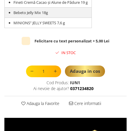
Fineti Cremă Cacao și Alune de Pădure 19 g
Bebeto Jelly Mix 18g
MINIONS” JELLY SWEETS 7,6 g
Felicitare cu text personalizat + 5,00 Lei
IN STOC
Adauga in cos
Cod Produs:
IUN1
Ai nevoie de ajutor?
0371234820
Adauga la Favorite
Cere informatii