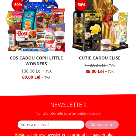
-50%
-50%
COȘ CADOU COPII LITTLE
CUTIE CADOU ELISE
WONDERS
170,00 Lei
+ TVA
138,00 Lei
85,00 Lei
+ TVA
+ TVA
69,00 Lei
+ TVA
NEWSLETTER
Nu rata ofertele si promotiile noastre
Vreau sa primesc newsletter cu promotiile magazinului.