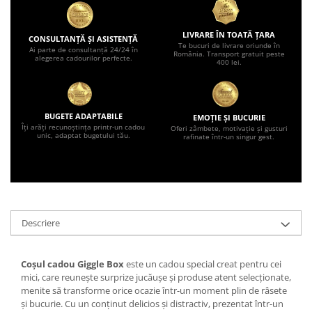
LIVRARE ÎN TOATĂ ȚARA
CONSULTANȚĂ ȘI ASISTENȚĂ
Te bucuri de livrare oriunde în
Ai parte de consultanță 24/24 în
România. Transport gratuit peste
alegerea cadourilor perfecte.
400 lei.
BUGETE ADAPTABILE
EMOȚIE ȘI BUCURIE
Îți arăți recunoștința printr-un cadou
Oferi zâmbete, motivație și gusturi
unic, adaptat bugetului tău.
rafinate într-un singur gest.
Descriere
Coșul cadou Giggle Box
este un cadou special creat pentru cei
mici, care reunește surprize jucăușe și produse atent selecționate,
menite să transforme orice ocazie într-un moment plin de râsete
și bucurie. Cu un conținut delicios și distractiv, prezentat într-un