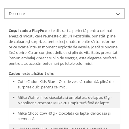
Descriere
Coșul cadou PlayPop
este distracția perfectă pentru cei mai
energici micuți, care reunește dulciuri irezistibile, bunătăți pline
de culoare și surprize atent selecționate, menite să transforme
orice ocazie într-un moment exploziv de veselie, joacă și bucurie
fără oprire. Cu un conținut delicios și plin de vitalitate, prezentat
într-un ambalaj vibrant și plin de energie, este alegerea perfectă
pentru a aduce zâmbete mari pe fețele celor mici.
Cadoul este alcătuit din:
Cutie Cadou Kids Blue – O cutie veselă, colorată, plină de
surprize dulci pentru cei mici.
Milka Wafflelini cu ciocolata si umplutura de lapte, 31g -
Napolitane crocante Milka cu umplutură fină de lapte
Milka Choco Cow 40 g – Ciocolată cu lapte, delicioasă și
cremoasă.
Kinder Cards 25 g – Biscuiți fini, crocanți, cu cremă de