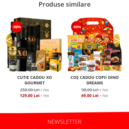
Produse similare
-50%
-50%
CUTIE CADOU XO
COȘ CADOU COPII DINO
GOURMET
DREAMS
258,00 Lei
98,00 Lei
+ TVA
+ TVA
129,00 Lei
49,00 Lei
+ TVA
+ TVA
NEWSLETTER