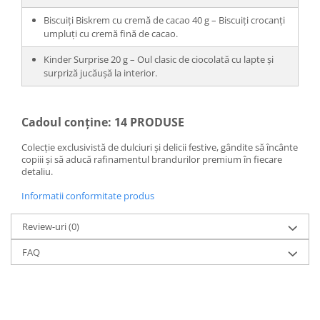
Biscuiți Biskrem cu cremă de cacao 40 g – Biscuiți crocanți
umpluți cu cremă fină de cacao.
Kinder Surprise 20 g – Oul clasic de ciocolată cu lapte și
surpriză jucăușă la interior.
Cadoul conține: 14 PRODUSE
Colecție exclusivistă de dulciuri și delicii festive, gândite să încânte
copiii și să aducă rafinamentul brandurilor premium în fiecare
detaliu.
Informatii conformitate produs
Review-uri
(0)
FAQ