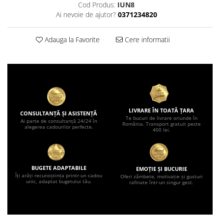
Cod Produs:
IUN8
Ai nevoie de ajutor?
0371234820
Adauga la Favorite
Cere informatii
LIVRARE ÎN TOATĂ ȚARA
CONSULTANȚĂ ȘI ASISTENȚĂ
Te bucuri de livrare oriunde în
Ai parte de consultanță 24/24 în
România. Transport gratuit peste
alegerea cadourilor perfecte.
400 lei.
BUGETE ADAPTABILE
EMOȚIE ȘI BUCURIE
Îți arăți recunoștința printr-un cadou
Oferi zâmbete, motivație și gusturi
unic, adaptat bugetului tău.
rafinate într-un singur gest.