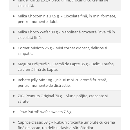
ciocolată.
Milka Chocominis 37.5 g – Ciocolată fină, în mini formate,
pentru momente dulci.
Milka Choco Wafer 30 g – Napolitană crocantă, învelită în
ciocolată fină.
Cornet Minicco 25 g – Mini cornet crocant, delicios și
simpatic.
Magura Prăjitură cu Cremă de Lapte 35 g – Deliciu pufos,
cu cremă fină de Lapte.
Bebeto Jelly Mix 18g - Jeleuri moi, cu aromă fructată,
pentru momente de distracție.
ZIGI Peanuts Original 70 g – Alune prăjite, crocante și
sărate.
''Paw Patrol" wafer sweets 7,6 g
Caprice Classic 53 g – Rulouri crocante umplute cu cremă
fină de cacao, un deliciu clasic al sărbătorilor.