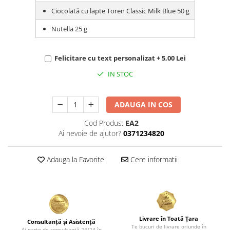
Ciocolată cu lapte Toren Classic Milk Blue 50 g
Nutella 25 g
Felicitare cu text personalizat + 5,00 Lei
IN STOC
ADAUGA IN COS
Cod Produs:
EA2
Ai nevoie de ajutor?
0371234820
Adauga la Favorite
Cere informatii
Livrare în Toată Țara
Consultanță și Asistență
Te bucuri de livrare oriunde în
Ai parte de consultanță 24/24 în