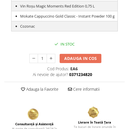
Vin Roșu Magic Moments Red Edition 0,75 L
Mokate Cappuccino Gold Classic - Instant Powder 100 g
Cozonac
IN STOC
ADAUGA IN COS
Cod Produs:
EA6
Ai nevoie de ajutor?
0371234820
Adauga la Favorite
Cere informatii
Livrare în Toată Țara
Consultanță și Asistență
Te bucuri de livrare oriunde în
Ai parte de consultanță 24/24 în