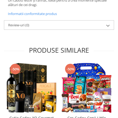
Un cadou festiv și rafinat, ideal pentru a crea momente speciale
alături de cei dragi.
Informatii conformitate produs
Review-uri
(0)
PRODUSE SIMILARE
-50%
-50%
Cutie Cadou XO Gourmet
Coș Cadou Copii Little