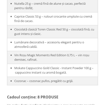
Nutella 25 g – cremă fină de alune și cacao, perfectă
pentru răsfăț.
Caprice Classic 53 g – rulouri crocante umplute cu cremă
fină de cacao.
Ciocolată clasică Toren Classic Red 50 g – ciocolată fină, cu
gust intens și clasic.
Lumânare decorativă – accesoriu elegant pentru o
atmosferă caldă.
Vin Roșu Magic Moments Red Edition 0,75 L – vin roșu
demisec, rafinat.
Mokate Cappuccino Gold Classic - Instant Powder 100 g –
cappuccino instant cu aromă bogată.
Cozonac – cozonac pufos, pregătit cu grijă.
Cadoul conține: 8 PRODUSE