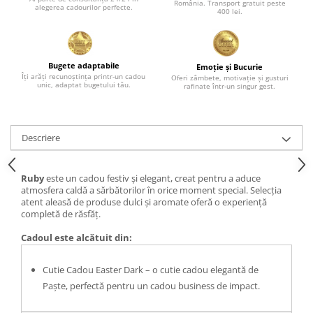
România. Transport gratuit peste
alegerea cadourilor perfecte.
400 lei.
Bugete adaptabile
Emoție și Bucurie
Îți arăți recunoștința printr-un cadou
Oferi zâmbete, motivație și gusturi
unic, adaptat bugetului tău.
rafinate într-un singur gest.
Descriere
Ruby
este un cadou festiv și elegant, creat pentru a aduce
atmosfera caldă a sărbătorilor în orice moment special. Selecția
atent aleasă de produse dulci și aromate oferă o experiență
completă de răsfăț.
Cadoul este alcătuit din:
Cutie Cadou Easter Dark – o cutie cadou elegantă de
Paște, perfectă pentru un cadou business de impact.