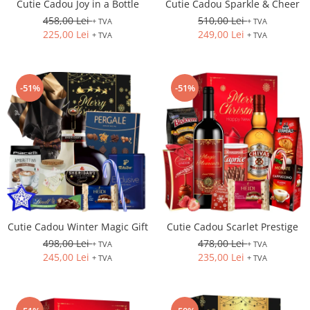
Cutie Cadou Joy in a Bottle
Cutie Cadou Sparkle & Cheer
458,00 Lei
510,00 Lei
+ TVA
+ TVA
225,00 Lei
249,00 Lei
+ TVA
+ TVA
-51%
-51%
Cutie Cadou Winter Magic Gift
Cutie Cadou Scarlet Prestige
498,00 Lei
478,00 Lei
+ TVA
+ TVA
245,00 Lei
235,00 Lei
+ TVA
+ TVA