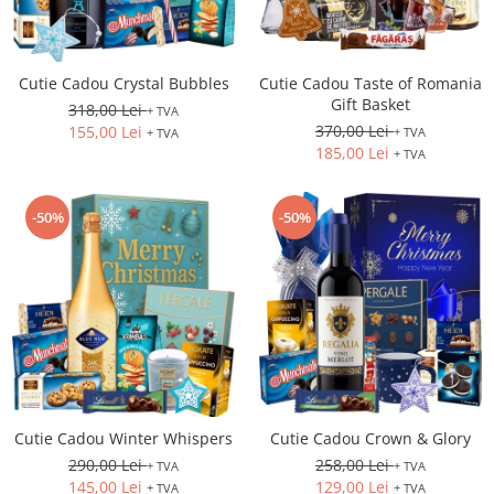
Cutie Cadou Crystal Bubbles
Cutie Cadou Taste of Romania
Gift Basket
318,00 Lei
+ TVA
370,00 Lei
155,00 Lei
+ TVA
+ TVA
185,00 Lei
+ TVA
-50%
-50%
Cutie Cadou Winter Whispers
Cutie Cadou Crown & Glory
290,00 Lei
258,00 Lei
+ TVA
+ TVA
145,00 Lei
129,00 Lei
+ TVA
+ TVA