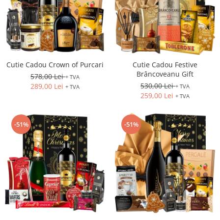
Cutie Cadou Crown of Purcari
Cutie Cadou Festive
Brâncoveanu Gift
578,00 Lei
+ TVA
530,00 Lei
289,00 Lei
+ TVA
+ TVA
259,00 Lei
+ TVA
-51%
-51%