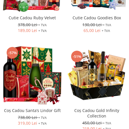
Cutie Cadou Ruby Velvet
Cutie Cadou Goodies Box
378,00 Lei
130,00 Lei
+ TVA
+ TVA
189,00 Lei
65,00 Lei
+ TVA
+ TVA
-57%
-51%
Coș Cadou Santa’s Lindor Gift
Coș Cadou Gold Infinity
Collection
738,00 Lei
+ TVA
450,00 Lei
319,00 Lei
+ TVA
+ TVA
219,00 Lei
+ TVA