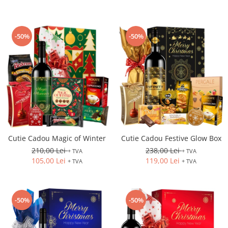
-50%
-50%
Cutie Cadou Magic of Winter
Cutie Cadou Festive Glow Box
210,00 Lei
238,00 Lei
+ TVA
+ TVA
105,00 Lei
119,00 Lei
+ TVA
+ TVA
-50%
-50%