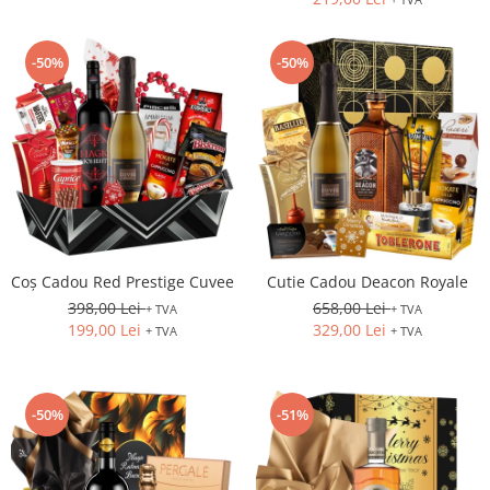
-50%
-50%
Coș Cadou Red Prestige Cuvee
Cutie Cadou Deacon Royale
398,00 Lei
658,00 Lei
+ TVA
+ TVA
199,00 Lei
329,00 Lei
+ TVA
+ TVA
-50%
-51%