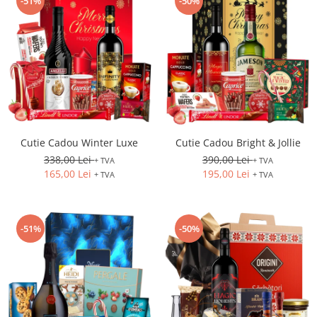
-51%
-50%
Cutie Cadou Winter Luxe
Cutie Cadou Bright & Jollie
338,00 Lei
390,00 Lei
+ TVA
+ TVA
165,00 Lei
195,00 Lei
+ TVA
+ TVA
-51%
-50%